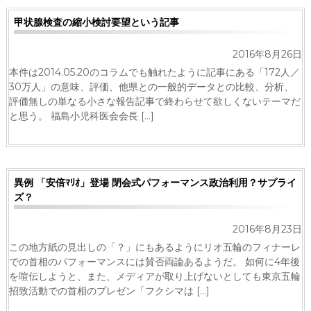
ー
甲状腺検査の縮小検討要望という記事
タ
ー
）
2016年8月26日
を
本件は2014.05.20のコラムでも触れたように記事にある「172人／
め
ざ
30万人」の意味、評価、他県との一般的データとの比較、分析、
し
評価無しの単なる小さな報告記事で終わらせて欲しくないテーマだ
て
と思う。 福島小児科医会会長 […]
異例 「安倍ﾏﾘｵ」登場 閉会式パフォーマンス政治利用？サプライ
ズ？
2016年8月23日
この地方紙の見出しの「？」にもあるようにリオ五輪のフィナーレ
での首相のパフォーマンスには賛否両論あるようだ。 如何に4年後
を喧伝しようと、また、メディアが取り上げないとしても東京五輪
招致活動での首相のプレゼン「フクシマは […]