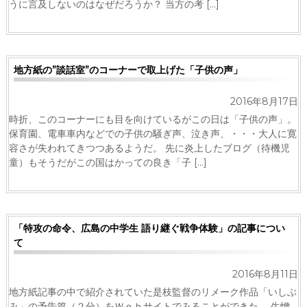
うに言及しないのはなぜだろうか？ 当方の考 […]
地方紙の”談話室”のコーナーで取上げた「子供の声」
2016年8月17日
時折、このコーナーにも目を向けているがこの日は「子供の声」。
保育園、電車車内などでの子供の騒ぎ声、泣き声、・・・大人に寛
容さが失われてきつつあるようだ。 先に炎上したブログ（待機児
童）もそうだがこの国はかっての良き「子 […]
「特攻の命令、広島の中学生 語り継ぐ戦争体験」の記事につい
て
2016年8月11日
地方紙記事の中で紹介されていた是枝監督のリメーク作品「いしぶ
み」の予告篇（２分）をＷｅｂサイトでみることができた。 生憎