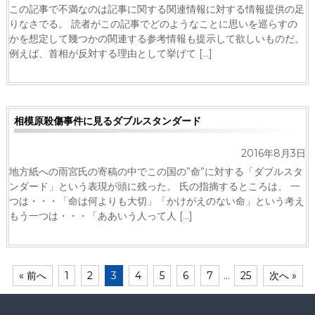
この記事で不満なのは記事に関する関連情報に対する情報提供の足
りなさでる。 読者がこの記事でどのようなことに思いを巡らすの
かを想定して幾つかの関連する参考情報も提示して欲しいものだ。
例えば、首相が反対する理由として挙げて […]
相模原殺傷事件に見るダブルスタンダード
2016年8月3日
地方紙への雨宮氏の寄稿の中でこの国の”命”に対する「ダブルスタ
ンダード」という表現が頭に残った。 氏の指摘するところは、 一
つは・・・「命は何よりも大切」「かけがえのない命」という考え
もう一つは・・・「ああいう人って人 […]
« 前へ
1
2
3
4
5
6
7
…
25
次へ »