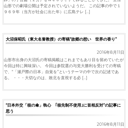
山形での劇場公開は予定されていないようだ。 この記事の中で１
９６９年（当方が社会に出た年）に広島テレ […]
大沼保昭氏（東大名誉教授）の寄稿“故郷の想い 世界の香り”
2016年8月11日
山形市出身の大沼氏の寄稿掲載はこれまでもあり目を留めていたが
今回は特に興味深い。 今回は参院選の与党大勝利を受けての寄稿
で、“「瀬戸際の日本」自覚を”というテーマの中で次の記述であ
る。 ・・・大切なのは、敗北を直視する必 […]
“日本外交「核の傘」執心 ｢核先制不使用｣に首相反対”の記事に
思う
2016年8月11日