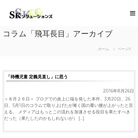
コ
ン
S
地
域
テ
K
共
ン
ソ
創
ツ
リ
の
コラム「飛耳長目」アーカイブ
へ
コ
ュ
ス
ン
ー
キ
セ
ホーム
ページ3
シ
プ
ッ
タ
プ
ョ
ー
ン
（
ズ
ソ
「待機児童 定義見直し」に思う
リ
ュ
2016年8月26日
ー
シ
＜８月２６日＞ ブログでの炎上に端を発した本件、3月20日、26
ョ
日、5月1日のコラムで取り上げたが漸く国の重い腰が上がったと言
ン
える。 メディアはもっとこの流れを加速させる役目を果たすべき
・
だった（果たしたのかもしれないが） […]
コ
ラ
ボ
レ