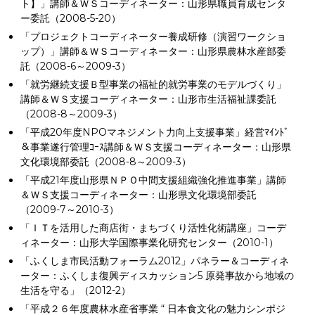
ト】」講師＆ＷＳコーディネーター：山形県職員育成センタ
ー委託（2008-5-20）
「プロジェクトコーディネーター養成研修（演習ワークショ
ップ）」講師＆ＷＳコーディネーター：山形県農林水産部委
託（2008-6～2009-3）
「就労継続支援Ｂ型事業の福祉的就労事業のモデルづくり」
講師＆ＷＳ支援コーディネーター：山形市生活福祉課委託
（2008-8～2009-3）
「平成20年度NPOマネジメント力向上支援事業」経営ﾏｲﾝﾄﾞ
＆事業遂行管理ｺｰｽ講師＆ＷＳ支援コーディネーター：山形県
文化環境部委託（2008-8～2009-3）
「平成21年度山形県ＮＰＯ中間支援組織強化推進事業」講師
＆ＷＳ支援コーディネーター：山形県文化環境部委託
（2009-7～2010-3）
「ＩＴを活用した商店街・まちづくり活性化術講座」コーデ
ィネーター：山形大学国際事業化研究センター（2010-1）
「ふくしま市民活動フォーラム2012」パネラー＆コーディネ
ーター：ふくしま復興ディスカッション5 原発事故から地域の
生活を守る」（2012-2）
「平成２６年度農林水産省事業 “ 日本食文化の魅力シンポジ