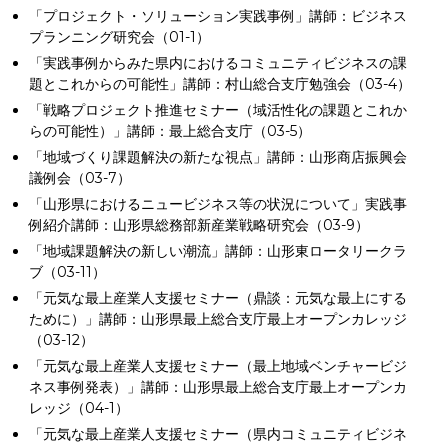
「プロジェクト・ソリューション実践事例」講師：ビジネス
プランニング研究会（01-1）
「実践事例からみた県内におけるコミュニティビジネスの課
題とこれからの可能性」講師：村山総合支庁勉強会（03-4）
「戦略プロジェクト推進セミナー（域活性化の課題とこれか
らの可能性）」講師：最上総合支庁（03-5）
「地域づくり課題解決の新たな視点」講師：山形商店振興会
議例会（03-7）
「山形県におけるニュービジネス等の状況について」実践事
例紹介講師：山形県総務部新産業戦略研究会（03-9）
「地域課題解決の新しい潮流」講師：山形東ロータリークラ
ブ（03-11）
「元気な最上産業人支援セミナー（鼎談：元気な最上にする
ために）」講師：山形県最上総合支庁最上オープンカレッジ
（03-12）
「元気な最上産業人支援セミナー（最上地域ベンチャービジ
ネス事例発表）」講師：山形県最上総合支庁最上オープンカ
レッジ（04-1）
「元気な最上産業人支援セミナー（県内コミュニティビジネ