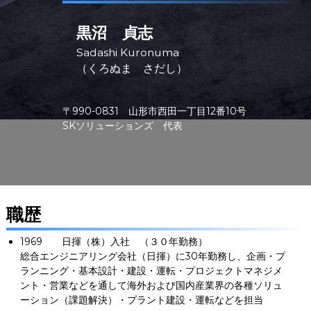
ー
タ
黒沼 貞志
ー
）
Sadashi Kuronuma
を
（くろぬま さだし）
め
ざ
し
て
〒990-0831 山形市西田一丁目12番10号
SKソリューションズ 代表
職歴
1969 日揮（株）入社 （３０年勤務）
総合エンジニアリング会社（日揮）に30年勤務し、企画・プ
ランニング・基本設計・建設・運転・プロジェクトマネジメ
ント・営業などを通して海外および国内産業界の各種ソリュ
ーション（課題解決）・プラント建設・運転などを担当