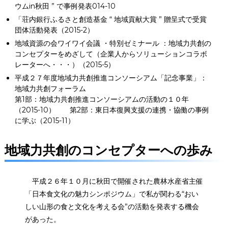
ウムin秋田 ” で事例発表014-10
「荘内銀行ふるさと創造基金 “ 地域貢献大賞 ” 贈呈式で受賞
団体活動発表（2015-2）
地域資源の会ワイワイ会議 ・特別ゼミナール ：地域力共創の
コンセプターをめざして（企業人からソリューションコラボ
レーターへ・・・）（2015-5）
平成２７年度地域力共創推進コンソーシアム「記念事業」：
地域力共創フォーラム
第1部：地域力共創推進コンソーシアムの活動の１０年
（2015-10） 第2部：東日本復興支援の連携・協働の事例
に学ぶ（2015-11）
地域力共創のコンセプターへの歩み
平成２６年１０月に秋田で開催された農林水産省主催
「日本食文化の魅力シンポジウム」で私が関わる“おい
しい山形の食と文化を考える会”の活動を発表する機会
があった。