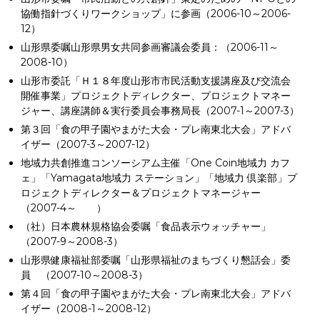
協働指針づくりワークショップ」に参画（2006-10～2006-
12）
山形県委嘱山形県男女共同参画審議会委員：（2006-11～
2008-10）
山形市委託「Ｈ１８年度山形市市民活動支援講座及び交流会
開催事業」プロジェクトディレクター、プロジェクトマネー
ジャー、講座講師＆実行委員会事務局長（2007-1～2007-3）
第３回「食の甲子園やまがた大会・プレ南東北大会」アドバ
イザー（2007-3～2007-12）
地域力共創推進コンソーシアム主催「One Coin地域力 カフ
ェ」「Yamagata地域力 ステーション」「地域力 倶楽部」プ
ロジェクトディレクター＆プロジェクトマネージャー
（2007-4～ ）
（社）日本農林規格協会委嘱「食品表示ウォッチャー」
（2007-9～2008-3）
山形県健康福祉部委嘱「山形県福祉のまちづくり懇話会」委
員 （2007-10～2008-3）
第４回「食の甲子園やまがた大会・プレ南東北大会」アドバ
イザー（2008-1～2008-12）