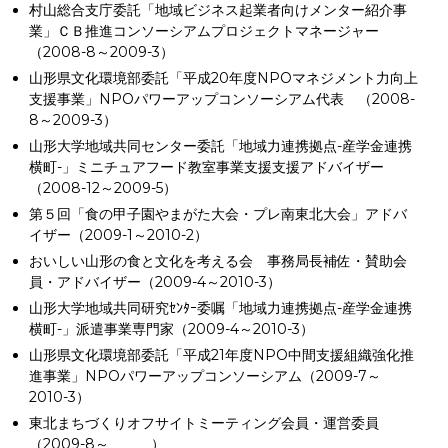
村山総合支庁委託「地域ビジネス起業者向けメンター紹介事
業」ＣＢ推進コンソーシアムプロジェクトマネージャー
（2008-8～2009-3）
山形県文化環境部委託「平成20年度NPOマネジメント力向上
支援事業」NPOパワーアップコンソーシアム代表 （2008-
8～2009-3）
山形大学地域共同センター委託「地域力連携拠点-産学金連携
横町-」ミニチュアフード教室事業支援支援アドバイザー
（2008-12～2009-5）
第５回「食の甲子園やまがた大会・プレ南東北大会」アドバ
イザー（2009-1～2010-2）
おいしい山形の食と文化を考える会 事務局長補佐・賛助会
員・アドバイザー（2009-4～2010-3）
山形大学地域共同研究ｾﾝﾀｰ委嘱「地域力連携拠点-産学金連携
横町-」派遣事業専門家（2009-4～2010-3）
山形県文化環境部委託「平成21年度NPO中間支援組織強化推
進事業」NPOパワーアップコンソーシアム（2009-7～
2010-3）
東北まちづくりオフサイトミーティング会員・運営委員
（2009-8～ ）