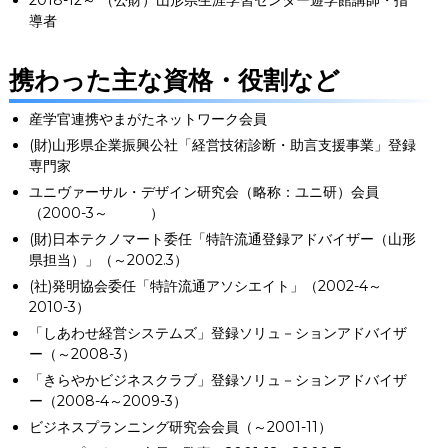
2018-12～ （公財）山形県生涯学習センター遊学館講師・指
導者
携わった主な資格・役割など
産学官連携やまがたネットワーク会員
(財)山形県企業振興公社「経営技術診断・助言支援事業」登録
専門家
ユニヴァーサル・デザイン研究会（略称：ユニ研）会員
（2000-3～ ）
(財)日本テクノマート委任「特許流通登録アドバイザー（山形
県担当）」（～2002.3）
(社)発明協会委任「特許流通アソシエイト」（2002-4～
2010-3）
「しあわせ経営システムズ」登録ソリュ－ションアドバイザ
ー（～2008-3）
「きらやかビジネスクラブ」登録ソリュ－ションアドバイザ
ー（2008-4～2009-3）
ビジネスプランニング研究会会員（～2001-11）