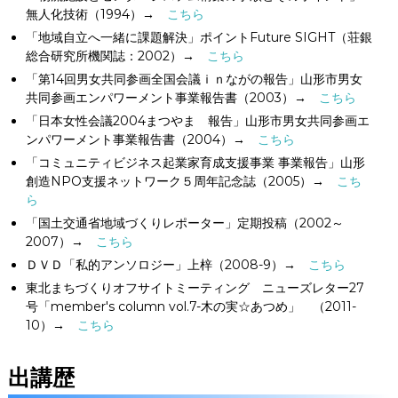
無人化技術（1994）→
こちら
「地域自立へ一緒に課題解決」ポイントFuture SIGHT（荘銀
総合研究所機関誌：2002）→
こちら
「第14回男女共同参画全国会議ｉｎながの報告」山形市男女
共同参画エンパワーメント事業報告書（2003）→
こちら
「日本女性会議2004まつやま 報告」山形市男女共同参画エ
ンパワーメント事業報告書（2004）→
こちら
「コミュニティビジネス起業家育成支援事業 事業報告」山形
創造NPO支援ネットワーク５周年記念誌（2005）→
こち
ら
「国土交通省地域づくりレポーター」定期投稿（2002～
2007）→
こちら
ＤＶＤ「私的アンソロジー」上梓（2008-9）→
こちら
東北まちづくりオフサイトミーティング ニューズレター27
号「member's column vol.7-木の実☆あつめ」 （2011-
10）→
こちら
出講歴