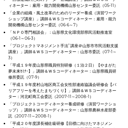
ィネーター：雇用・能力開発機構山形センター委託（05-11）
「企業の組織・風土改革のためのリーダー養成（演習ワーク
ショップ講座）」講師＆ＷＳコーディネーター：雇用・能力
開発機構山形センター委託（06-6～7）
「ＮＰＯ専門相談会」：山形県文化環境部県民活動推進室
（06-1～06-3）
「プロジェクトマネジメント手法ﾟ講座＠山形市市民活動支援
講座）」講師＆ＷＳコーディネーター：山形市委託（07-1～
3）
「平成１９年度山形県職員特別研修（１泊２日）【やまがた
夢未来ｾﾐﾅｰ】」講師＆ＷＳコーディネーター：山形県職員研
修所委託（07-9）
「平成１９年度村山地区商工会女性部連絡協議会研修会【バ
リアフリーを考えたまちづくり】」講師＆ＷＳコーディネー
ター：河北町商工会委託（2007-11～2008-1）
「プロジェクトコーディネーター養成研修（演習ワークショ
ップ）」講師＆ＷＳコーディネーター：山形県農林水産部委
託（2007-11～2008-1）
「平成２０年度課長補佐級研修【目標に向けたマネジメン