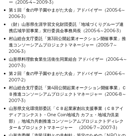
ー（2005-4～2009-3）
第１回「食の甲子園やまがた大会」アドバイザー（2005-6～
2006-3）
（財）山形県生涯学習文化財団委託「地域づくりグループ連
携広域学習事業」実行委員会事務局長（2005-6～2006-3）
村山総合支庁委託「第3回公開起業オークション開催事業」推
進コンソーシアムプロジェクトマネージャー（2005-7～
2006-3）
山形県料理飲食業生活衛生同業組合 アドバイザー（2006-4～
2007-3）
第２回「食の甲子園やまがた大会」アドバイザー（2006-6～
2007-2）
村山総合支庁委託「第4回公開起業オークション開催事業」Ｃ
Ｂ推進コンソーシアムプロジェクトマネージャー（2006-8～
2007-3）
山形県文化環境部委託「ＣＢ起業家創出支援事業（ＣＢアイ
ディアコンテスト・One Coin地域力 カフェ・地域力倶楽
部）」地域力共創推進コンソーシアムプロジェクトディレク
ター＆プロジェクトマネージャー （2006-7～2007-3）
山形市委嘱「市民活動との共創針」策定のための「NPOとの