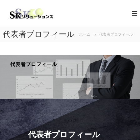
コ
ン
S
地
域
テ
K
共
ン
ソ
創
ツ
リ
の
代表者プロフィール
ホーム
代表者プロフィール
へ
コ
ュ
ス
ン
ー
キ
セ
シ
プ
ッ
タ
プ
ョ
ー
ン
（
ズ
ソ
リ
ュ
ー
シ
ョ
ン
・
コ
ラ
代表者プロフィール
ボ
レ