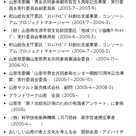
山形市委嘱「男女共同参画都市宣言５周年記念事業」実行委
員＆実行委員会副委員長（2003-7～2003-9）
村山総合支庁委託「ｺﾐｭﾆﾃｨﾋﾞｼﾞﾈｽ創出支援事業」コンソーシ
アム プロジェクトマネージャー（2003-7～2004-3）
（財）山形県生涯学習文化財団委託「地域づくり協働ﾜｰｸｼｮｯ
ﾌﾟ」実行委員会事務局長（2004-6～2005-3）
村山総合支庁委託「ｺﾐｭﾆﾃｨﾋﾞｼﾞﾈｽ創出支援事業」コンソーシ
アム プロジェクトマネージャー（2004-7～2005-3）
山形県委嘱山形県男女共同参画審議会委員：（2004-11～
2006-10）
山形市委嘱「山形市男女共同参画センター開館10周年記念事
業」実行委員会委員：（2005-1～2005-10）
山形ヤクルト販売株式会社 顧問（2005-4～2008-3）
グランドワーク山形 会員（2005～ ）
山形市「第７次総合計画のための有識者アンケート」に参画
（2005）
（独）科学技術振興機構（JST)登録 産学官連携従事者
（2005-4～ ）
おいしい山形の食と文化を考える会 賛助会員・アドバイザ