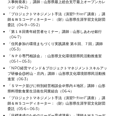
ス事例発表）」講師：山形県最上総合支庁最上オープンカレ
ッジ（04-2）
「プロジェクトマネジメント手法（演習ﾜｰｸｼｮｯﾌﾟ講座）」講
師＆ＷＳコーディネーター：（財）山形県生涯学習文化財団
委託（04-9～05-2）
「第１８回青年経営者セミナー」講師：山形しあわせ銀行
（04-7）
「住民参加の環境まちづくり実践講座 第６回、７回」講師
（05-3）
「ＮＰＯ専門相談会」：山形県文化環境部県民活動推進室
（05-1～05-3）
「NPO経営マインド＆プロジェクトマネジメントスキルアッ
プ研修会@村山・庄内」講師：山形県文化環境部県民活動推
進室（06-3）
「Ｓマーク並びに特別経営相談会＠県内４地区」講師：山形
県料理飲食業生活衛生同業組合（06-4）
「プロジェクトマネジメント手法（演習ﾜｰｸｼｮｯﾌﾟ講座）」講
師＆ＷＳコーディネーター：（財）山形県生涯学習文化財団
委託（05-6～06-3）
「目標達成のためのリーダー育成講座）」講師＆ＷＳコーデ