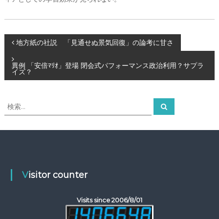
ー
タ
ー
）
投
を
地方紙の社説 「見通せぬ景気回復」の論考に甘さ
め
ざ
稿
異例 「安倍ﾏﾘｵ」登場 閉会式パフォーマンス政治利用？サプラ
し
イズ？
て
ナ
検
検
ビ
索
索
対
ゲ
象
:
ー
シ
Visitor counter
ョ
Visits since 2006/8/01