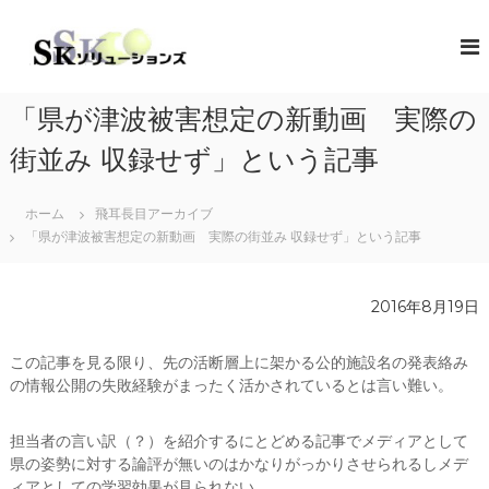
コ
ン
S
地
域
テ
K
共
ン
ソ
創
ツ
リ
の
「県が津波被害想定の新動画 実際の
へ
コ
ュ
ス
ン
街並み 収録せず」という記事
ー
キ
セ
シ
プ
ッ
タ
ホーム
飛耳長目アーカイブ
プ
ョ
ー
「県が津波被害想定の新動画 実際の街並み 収録せず」という記事
ン
（
ズ
ソ
リ
2016年8月19日
ュ
ー
シ
この記事を見る限り、先の活断層上に架かる公的施設名の発表絡み
ョ
の情報公開の失敗経験がまったく活かされているとは言い難い。
ン
・
コ
担当者の言い訳（？）を紹介するにとどめる記事でメディアとして
ラ
県の姿勢に対する論評が無いのはかなりがっかりさせられるしメデ
ボ
レ
ィアとしての学習効果が見られない。