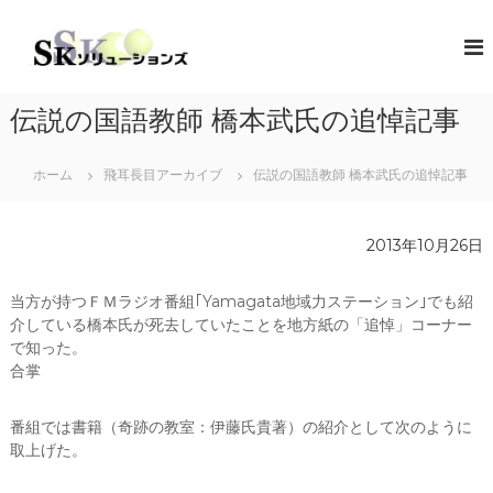
コ
ン
S
地
域
テ
K
共
ン
ソ
創
ツ
リ
の
伝説の国語教師 橋本武氏の追悼記事
へ
コ
ュ
ス
ン
ー
キ
セ
ホーム
飛耳長目アーカイブ
伝説の国語教師 橋本武氏の追悼記事
シ
プ
ッ
タ
プ
ョ
ー
ン
2013年10月26日
（
ズ
ソ
リ
当方が持つＦＭラジオ番組｢Yamagata地域力ステーション｣でも紹
ュ
介している橋本氏が死去していたことを地方紙の「追悼」コーナー
ー
で知った。
シ
ョ
合掌
ン
・
番組では書籍（奇跡の教室：伊藤氏貴著）の紹介として次のように
コ
ラ
取上げた。
ボ
レ