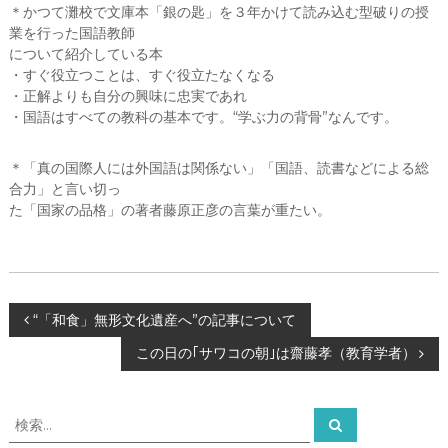
＊かつて灘校で文庫本「銀の匙」を３年かけて読み込む型破りの授
ー
タ
業を行った国語教師
ー
について紹介している本
）
・すぐ役立つことは、すぐ役立たなくなる
を
・正解よりも自分の興味に忠実であれ
め
・国語はすべての教科の基本です。“学ぶ力の背骨”なんです。
ざ
し
て
＊「真の国際人には外国語は関係ない」「国語、読書などによる総
合力」と言い切っ
た「国家の品格」の著者藤原正彦の言葉が重たい。
投
“「和食」無形文化遺産へ”の記事について
この日の｢サワコの朝｣は齋藤孝（教育学者）
稿
ナ
検
検
索
索