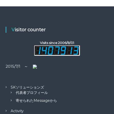
ビ
対
象
ゲ
:
ー
Visitor counter
シ
Visits since 2006/8/01
ョ
ン
2015/7/1 ～
SKソリューションズ
代表者プロフィール
寄せられたMessageから
Activity