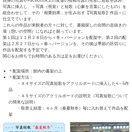
自身の写真やFacebook上の友達の投稿写真の光景に短歌を詠み、
ー
写真に挿入し、＜写真（視覚）と短歌（心象を言葉にしたもの）を
タ
組合わせして、その「相乗効果」が生み出す【写真短歌】作品＞に
ー
仕立てています。
）
これらの作品が来館者の方々に対して、書籍探しの合間の息抜きの
を
め
場（憩いの空間）になればと願っています。
ざ
第１回は１１月２８日から＜冬＞バージョンを配架中。第２回の配
し
架は２月２７日から＜春＞バージョンを、その後は季節の区切りに
て
作品を配架する予定です。
関心をお持ちでお時間のある方は足をお運びください。
＊配架場所：館内の書架の上
＊配架方法：
・Ａ４サイズの写真短歌をアクリルボードに挿入した4～6作
品
・Ａ５サイズのアクリルボードの説明文（写真短歌について
の簡単な説明）
・取替え頻度：４ヶ月（春夏秋冬）毎に入れ替えて作品を配
架