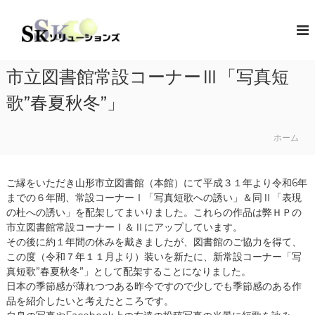
コ
ン
S
地
域
テ
K
共
ン
ソ
創
ツ
リ
の
市立図書館常設コーナーⅢ「写真短
へ
コ
ュ
ス
ン
歌”春夏秋冬”」
ー
キ
セ
シ
プ
ッ
タ
ホーム
プ
ョ
ー
ン
（
ズ
ソ
ご縁をいただき山形市立図書館（本館）にて平成３１年より令和6年
リ
までの６年間、常設コーナーⅠ「写真短歌への誘い」＆同Ⅱ「表現
ュ
ー
の杜への誘い」を配架してまいりました。これらの作品は弊ＨＰの
シ
市立図書館常設コーナーⅠ＆Ⅱにアップしています。
ョ
その後に約１年間の休みを戴きましたが、図書館のご協力を得て、
ン
この度（令和７年１１月より）装いを新たに、新常設コーナー「写
・
真短歌”春夏秋冬”」として配架することになりました。
コ
日本の季節感が薄れつつある昨今ですので少しでも季節感のある作
ラ
ボ
品を紹介したいと考えたところです。
レ