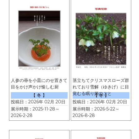
人参の蔕を小皿にのせ置きて
茎立ちてクリスマスローズ群
目をかけ声かけ愉しむ厨
れており雪解（ゆきげ）に目
覚むる眠り姫のごと
【 冬 】
【 冬 】
投稿日：2026年 02月 20日
投稿日：2026年 02月 20日
展示時期：2025-11-28～
展示時期：2026-5-22～
2026-2-28
2026-8-28