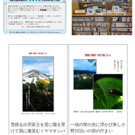
雪残る出羽富士を背に陽を受
一頭の蛍の光に浮かび来し小
けて我に微笑むミヤマキンバ
野川沿いの宿の佇まい