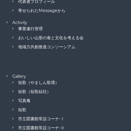
代表者プロフィール
寄せられたMessageから
Activity
事業遂行管理
おいしい山形の食と文化を考える会
地域力共創推進コンソーシアム
Gallery
短歌（やましん歌壇）
短歌（短歌結社）
写真庵
短歌
市立図書館常設コーナ-Ⅰ
市立図書館常設コーナ-Ⅱ