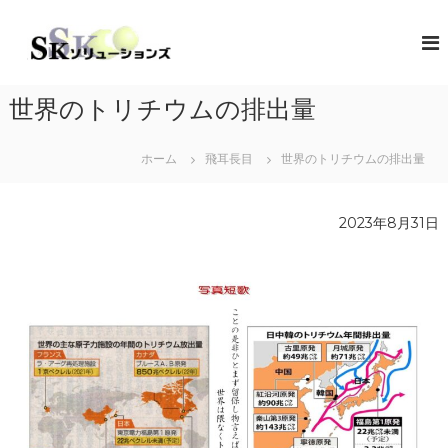
コ
ン
S
地
域
テ
K
共
ン
ソ
創
ツ
リ
の
世界のトリチウムの排出量
へ
コ
ュ
ス
ン
ー
キ
セ
ホーム
飛耳長目
世界のトリチウムの排出量
シ
プ
ッ
タ
プ
ョ
ー
ン
2023年8月31日
（
ズ
ソ
リ
ュ
ー
シ
ョ
ン
・
コ
ラ
ボ
レ