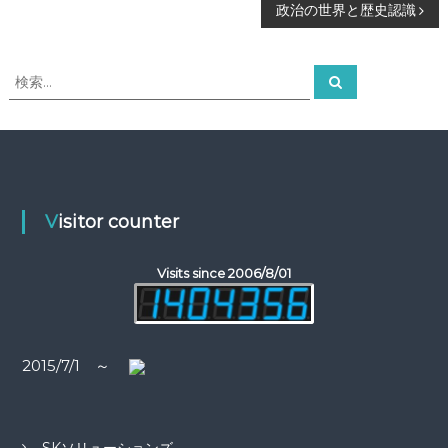
稿
政治の世界と歴史認識
ナ
検
検
索
ビ
索
対
象
ゲ
:
ー
Visitor counter
シ
ョ
Visits since 2006/8/01
ン
2015/7/1 ～