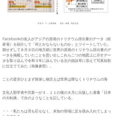
ー
タ
ー
）
を
め
ざ
し
Facebookの友人がアジアの原発のトリチウム排出量のデータ（経
て
産省）を紹介して「何とかならないものか」とツイートしていた。
期せずして８月９日の地方紙に世界の原発のトリチウム排出量のデ
ータを掲載していたことを思い出しこれら二つの地図上に示すデー
タを取り込んで令和３年に詠んでいる次の拙詠草に添えて写真短歌
に仕立ててみた（画像参照）。
ことの是非ひとまず留保し物言えば世界は隈なくトリチウムの海
文化人類学者中沢新一が３．１１の後の８月に出版した著書「日本
の大転換」で次のようなことを記している。
・・・私たちは否も応もなく、未知の領域に足を踏み入れてしまっ