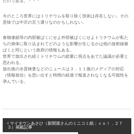
たのである。・・・
今のところ世界にはトリチウムを取り除く技術は存在しない。その
意味では中沢の言う通りなのかもしれない。
食物連鎖等の内部被ばくにせよ外部被ばくにせよトリチウムが私た
ちの身体に取り込まれてどのような影響が生じるかは他の放射線被
ばくと同じという政府の情報もある。
世界で放出され続くトリチウムの総量に視点をあてた論議が必要と
思われる。
放出後の水質検査などのニュースは３．１１後のメディアの対応
（情報発信）を思い出すと時間の経過で報道されなくなる可能性を
孕んでいる。
投
マイタウンあさひ（新聞屋さんのミニコミ紙：ｖｏｌ．２７
３）掲載記事