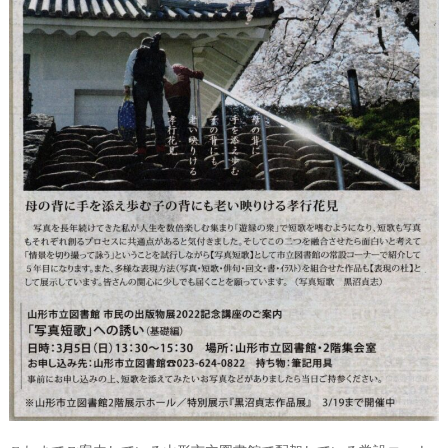
ー
タ
ー
）
を
め
ざ
し
て