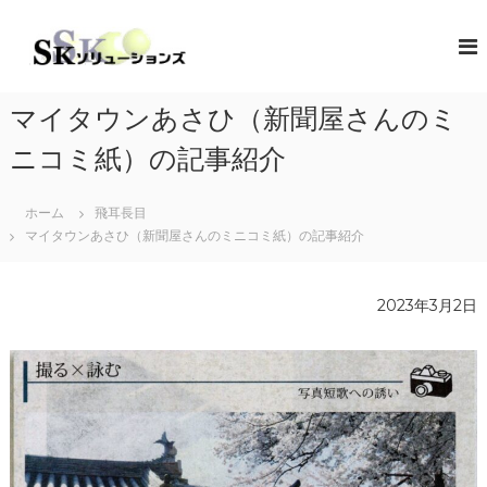
コ
ン
S
地
域
テ
K
共
ン
ソ
創
ツ
リ
の
マイタウンあさひ（新聞屋さんのミ
へ
コ
ュ
ス
ン
ニコミ紙）の記事紹介
ー
キ
セ
シ
プ
ッ
タ
ホーム
飛耳長目
プ
ョ
ー
マイタウンあさひ（新聞屋さんのミニコミ紙）の記事紹介
ン
（
ズ
ソ
リ
2023年3月2日
ュ
ー
シ
ョ
ン
・
コ
ラ
ボ
レ