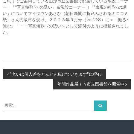
これまでご案内している山形市立図書館で配架している常設コーナ
ーⅠ「“写真短歌”への誘い」＆常設コーナーⅡ「“表現の杜”への誘
い」についてマイタウンあさひ（朝日新聞に折込みされるミニコミ
紙）さんの取材を受け、２０２３年３月号（vol.268）に＜「撮る×
詠む」・・・写真短歌への誘い＞として添付のように掲載されまし
た。
投
”老いは個人差をどんどん広げていきます”に得心
年間作品展ｉｎ市立図書館を開催中
稿
ナ
検
検
索
索
ビ
対
象
ゲ
: