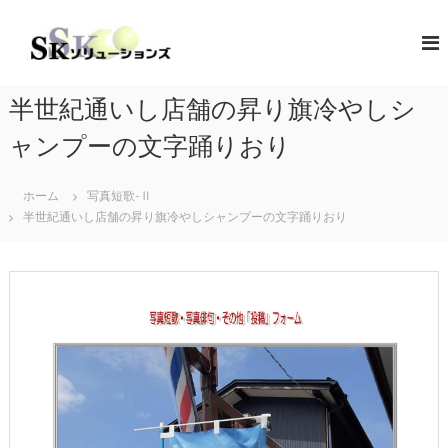
コ
ン
S
地
域
テ
K
共
ン
ソ
創
ツ
リ
の
半世紀通いし店舗の昇り旗冷やしシ
へ
コ
ュ
ス
ン
ャンプーの文字踊りおり
ー
キ
セ
シ
プ
ッ
タ
ホーム
写真短歌-Ⅱ
プ
ョ
ー
半世紀通いし店舗の昇り旗冷やしシャンプーの文字踊りおり
ン
（
ズ
ソ
リ
ュ
ー
シ
ョ
ン
・
コ
ラ
ボ
レ