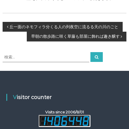
投
丘一面のネモフィラ分くる人の列夜空に流るる天の川のごと
早朝の散歩路に咲く草藤も部屋に飾れば趣き醸す
稿
ナ
検
検
索
索
ビ
対
象
ゲ
:
ー
Visitor counter
シ
Visits since 2006/8/01
ョ