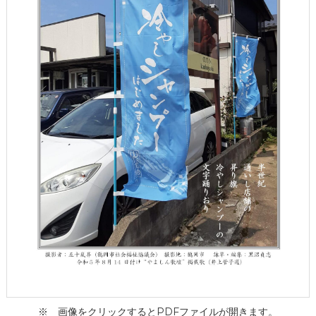
ー
タ
ー
）
を
め
ざ
し
て
※ 画像をクリックするとPDFファイルが開きます。