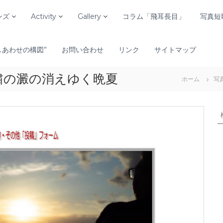
ンズ
Activity
Gallery
コラム「飛耳長目」
写真短
しあわせの構図”
お問い合わせ
リンク
サイトマップ
粛の澱の消えゆく晩夏
ホーム
写
: