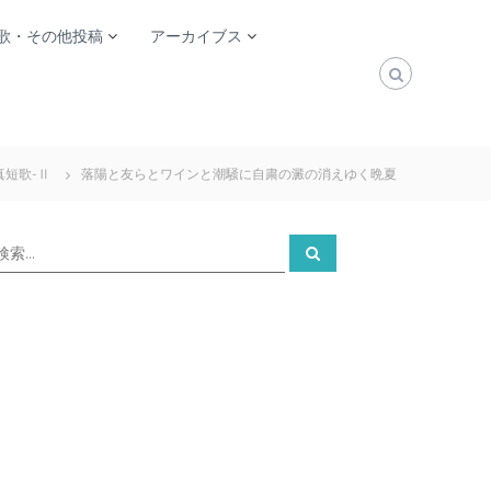
歌・その他投稿
アーカイブス
真短歌-Ⅱ
落陽と友らとワインと潮騒に自粛の澱の消えゆく晩夏
検
検
索
索
対
象