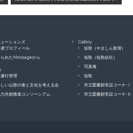
リューションズ
Gallery
表者プロフィール
短歌（やましん歌壇）
られたMessageから
短歌（短歌結社）
写真庵
y
業遂行管理
短歌
いしい山形の食と文化を考える会
市立図書館常設コーナ-Ⅰ
域力共創推進コンソーシアム
市立図書館常設コーナ-Ⅱ