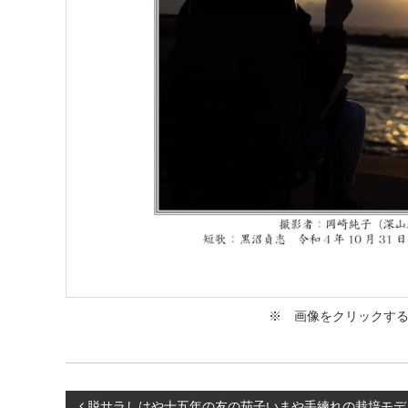
コ
ラ
ボ
レ
ー
タ
ー
）
を
め
ざ
し
て
※ 画像をクリックする
脱サラしはや十五年の友の茄子いまや手練れの栽培モデ