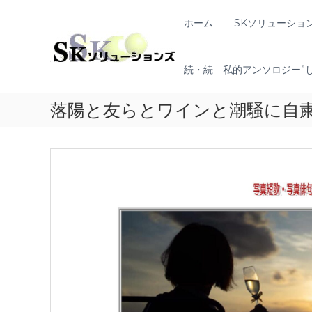
コ
ン
S
ホーム
SKソリューショ
地
テ
K
域
ン
共
ソ
ツ
創
続・続 私的アンソロジー”
リ
へ
の
ュ
ス
コ
ー
落陽と友らとワインと潮騒に自
キ
ン
シ
ッ
セ
プ
ョ
プ
ン
タ
ー
ズ
（
ソ
リ
ュ
ー
シ
ョ
ン
・