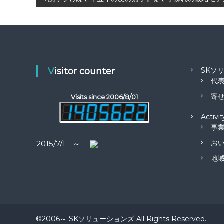
投
稿
ナ
ビ
Visitor counter
SKソ
代
ゲ
寄せ
Visits since 2006/8/01
ー
Activit
事
シ
お
2015/7/1 ～
ョ
地
ン
©2006～ SKソリューションズ All Rights Reserved.