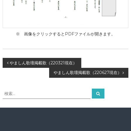
ー
タ
ー
）
を
め
※ 画像をクリックするとPDFファイルが開きます。
ざ
し
て
投
やましん歌壇掲載歌（220321現在）
やましん歌壇掲載歌（220627現在）
稿
ナ
検
検
索
索
ビ
対
象
ゲ
:
ー