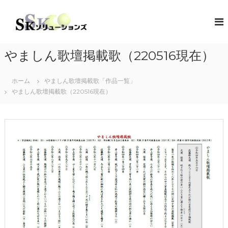
コ
ン
S
地
域
テ
K
共
ン
ソ
創
ツ
リ
の
やましん歌壇掲載歌（220516現在）
へ
コ
ュ
ス
ン
ー
キ
セ
ホーム
やましん歌壇掲載歌「作品一覧」
シ
プ
ッ
やましん歌壇掲載歌（220516現在）
タ
プ
ョ
ー
ン
（
ズ
ソ
リ
ュ
ー
シ
ョ
ン
・
コ
ラ
ボ
レ