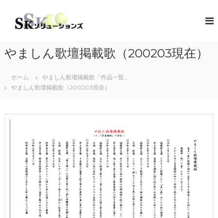
コ
ン
S
地
域
テ
K
共
ン
ソ
創
ツ
リ
の
やましん歌壇掲載歌（200203現在）
へ
コ
ュ
ス
ン
ー
キ
セ
ホーム
やましん歌壇掲載歌「作品一覧」
シ
プ
ッ
やましん歌壇掲載歌（200203現在）
タ
プ
ョ
ー
ン
（
ズ
ソ
リ
ュ
ー
シ
ョ
ン
・
コ
ラ
ボ
レ