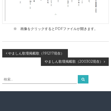
ー
タ
ー
）
を
め
※ 画像をクリックするとPDFファイルが開きます。
ざ
し
て
投
やましん歌壇掲載歌（191217現在）
やましん歌壇掲載歌（200302現在）
稿
ナ
検
検
索
索
ビ
対
象
ゲ
:
ー