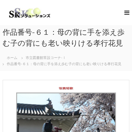
コ
ン
S
地
域
テ
K
共
ン
ソ
創
ツ
リ
の
作品番号-６１：母の背に手を添え歩
へ
コ
ュ
ス
ン
む子の背にも老い映りける孝行花見
ー
キ
セ
シ
プ
ッ
タ
ホーム
市立図書館常設コーナ-Ⅰ
プ
ョ
ー
作品番号-６１：母の背に手を添え歩む子の背にも老い映りける孝行花見
ン
（
ズ
ソ
リ
ュ
ー
シ
ョ
ン
・
コ
ラ
ボ
レ