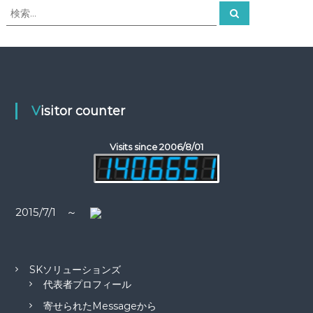
ビ
検
検
索
索
ゲ
対
象
:
ー
シ
Visitor counter
ョ
Visits since 2006/8/01
ン
2015/7/1 ～
SKソリューションズ
代表者プロフィール
寄せられたMessageから