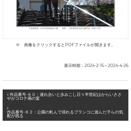
ー
タ
ー
）
を
め
ざ
し
※ 画像をクリックするとPDFファイルが開きます。
て
展示時期：2024-2-15～2024-4-26
投
作品番号-６０：連れ合いと歩みこし日々半世紀はからいささ
やかコロナ禍の宴
稿
作品番号-６２：公園の軋んで揺れるブランコに遊んだ子らの気
配が残る
ナ