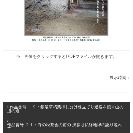
ー
タ
ー
）
を
め
ざ
し
て
※ 画像をクリックするとPDFファイルが開きます。
展示時期：
投
作品番号-１９：銀竜草朽葉押し分け株立てり過客を癒す山の
辺の道
稿
作品番号-２１：寺の秋茶会の前の 挨拶は仏縁地縁の訛り溢れ
て