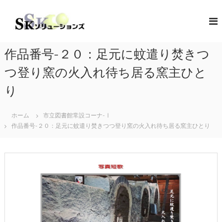
コ
ン
S
地
域
テ
K
共
ン
ソ
創
ツ
リ
の
作品番号-２０：足元に蚊遣り焚きつ
へ
コ
ュ
ス
ン
つ登り窯の火入れ待ち居る窯主ひと
ー
キ
セ
シ
プ
ッ
り
タ
プ
ョ
ー
ン
（
ホーム
市立図書館常設コーナ-Ⅰ
ズ
ソ
作品番号-２０：足元に蚊遣り焚きつつ登り窯の火入れ待ち居る窯主ひとり
リ
ュ
ー
シ
ョ
ン
・
コ
ラ
ボ
レ