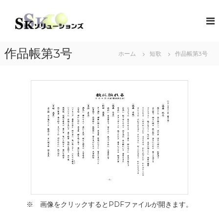
コ
ン
S
地
域
テ
K
共
ン
ソ
創
ツ
リ
の
作品帳第3号
ホーム
短歌
作品帳第3号
へ
コ
ュ
ス
ン
ー
キ
セ
シ
プ
ッ
タ
プ
ョ
ー
ン
（
ズ
ソ
リ
ュ
ー
シ
ョ
ン
・
コ
ラ
※ 画像をクリックするとPDFファイルが開きます。
ボ
レ