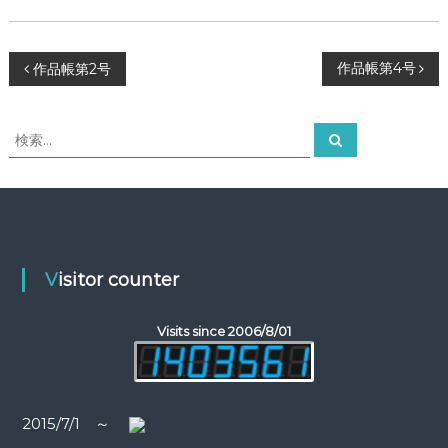
ー
タ
ー
投
）
作品帳第4号
作品帳第2号
を
め
稿
ざ
検
検
し
索
索
ナ
て
対
象
ビ
:
ゲ
Visitor counter
ー
Visits since 2006/8/01
シ
ョ
2015/7/1 ～
ン