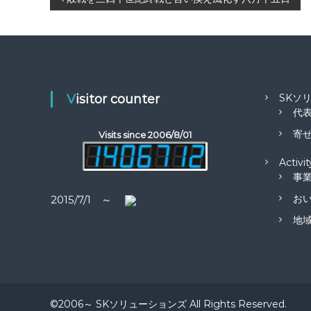
投
稿
ナ
ビ
Visitor counter
SKソ
代
ゲ
寄せ
Visits since 2006/8/01
ー
Activit
事
シ
お
2015/7/1 ～
ョ
地
ン
©2006～ SKソリューションズ All Rights Reserved.