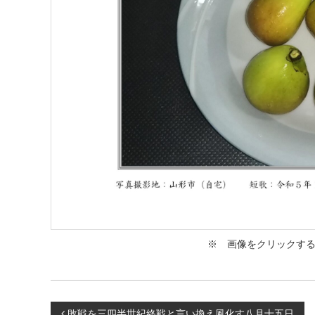
コ
ラ
ボ
レ
ー
タ
ー
）
を
め
ざ
し
て
※ 画像をクリックする
敗戦を三四半世紀終戦と言い換え風化す八月十五日