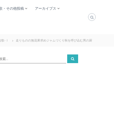
歌・その他投稿
アーカイブス
短歌-Ⅰ
走りものの無花果求めジャムづくり秋を呼び込む男の厨
検
検
索
索
対
象