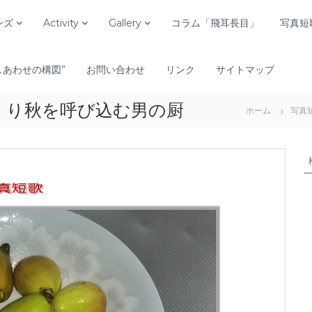
ンズ
Activity
Gallery
コラム「飛耳長目」
写真短
しあわせの構図”
お問い合わせ
リンク
サイトマップ
くり秋を呼び込む男の厨
ホーム
写真
: