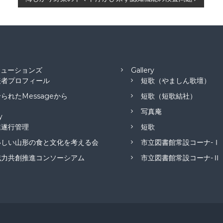
リューションズ
Gallery
表者プロフィール
短歌（やましん歌壇）
られたMessageから
短歌（短歌結社）
写真庵
y
業遂行管理
短歌
いしい山形の食と文化を考える会
市立図書館常設コーナ-Ⅰ
域力共創推進コンソーシアム
市立図書館常設コーナ-Ⅱ