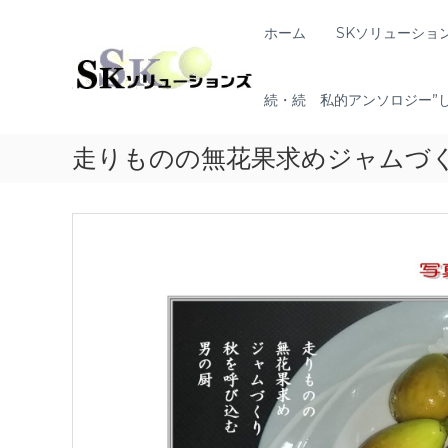
コ
ン
S
ホーム
SKソリューショ
地
テ
K
域
ン
共
ソ
ツ
創
続・続 私的アンソロジー”
リ
へ
の
ュ
ス
コ
ー
走りものの無花果求めジャムづ
キ
ン
シ
ッ
セ
プ
ョ
プ
ン
タ
ー
ズ
（
ソ
リ
ュ
ー
シ
ョ
ン
・