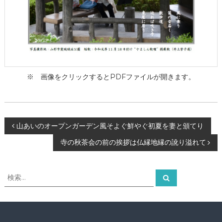
ー
タ
ー
）
を
め
ざ
し
※ 画像をクリックするとPDFファイルが開きます。
て
投
山あいのオープンガーデン風そよぐ鮮やぐ初夏を妻と頒てり
寺の秋茶会の前の挨拶は仏縁地縁の訛り溢れて
稿
ナ
検
検
索
索
ビ
対
象
ゲ
: