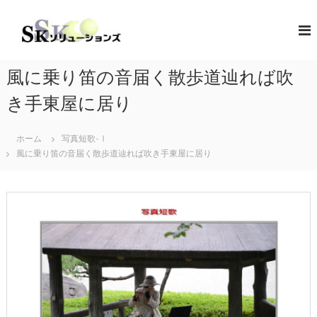
コ
ン
S
地
域
テ
K
共
ン
ソ
創
ツ
リ
の
風に乗り笛の音届く散歩道辿れば吹
へ
コ
ュ
ス
ン
き手東屋に居り
ー
キ
セ
シ
プ
ッ
タ
ホーム
写真短歌-Ⅰ
プ
ョ
ー
風に乗り笛の音届く散歩道辿れば吹き手東屋に居り
ン
（
ズ
ソ
リ
ュ
ー
シ
ョ
ン
・
コ
ラ
ボ
レ