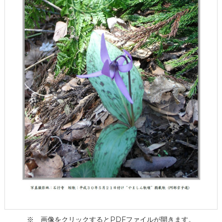
ー
タ
ー
）
を
め
ざ
し
て
※ 画像をクリックするとPDFファイルが開きます。