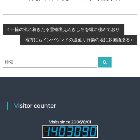
投
一輪の流れ着きたる雪椿堪えぬきし冬を緋に秘めており
地方にもインバウンドの波至り行楽の地に多国語溢る
稿
ナ
検
検
索
索
ビ
対
象
ゲ
:
ー
Visitor counter
シ
Visits since 2006/8/01
ョ