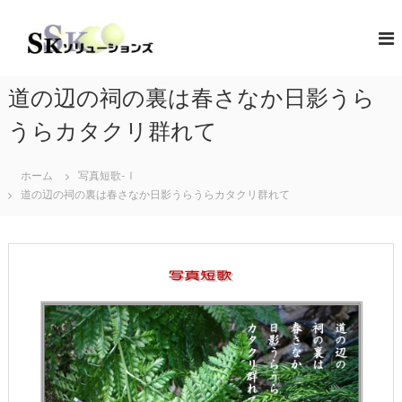
コ
ン
S
地
域
テ
K
共
ン
ソ
創
ツ
リ
の
道の辺の祠の裏は春さなか日影うら
へ
コ
ュ
ス
ン
うらカタクリ群れて
ー
キ
セ
シ
プ
ッ
タ
ホーム
写真短歌-Ⅰ
プ
ョ
ー
道の辺の祠の裏は春さなか日影うらうらカタクリ群れて
ン
（
ズ
ソ
リ
ュ
ー
シ
ョ
ン
・
コ
ラ
ボ
レ