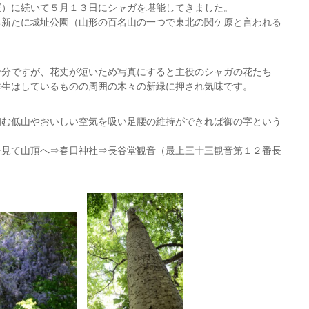
桜）に続いて５月１３日にシャガを堪能してきました。
ち新たに城址公園（山形の百名山の一つで東北の関ケ原と言われる
十分ですが、花丈が短いため写真にすると主役のシャガの花たち
群生はしているものの周囲の木々の新緑に押され気味です。
初む低山やおいしい空気を吸い足腰の維持ができれば御の字という
を見て山頂へ⇒春日神社⇒長谷堂観音（最上三十三観音第１２番長