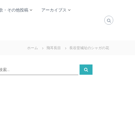
歌・その他投稿
アーカイブス
ホーム
飛耳長目
長谷堂城址のシャガの花
検
検
索
索
対
象