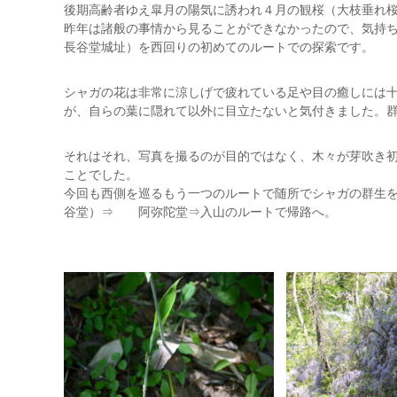
後期高齢者ゆえ皐月の陽気に誘われ４月の観桜（大枝垂れ
昨年は諸般の事情から見ることができなかったので、気持
長谷堂城址）を西回りの初めてのルートでの探索です。
シャガの花は非常に涼しげで疲れている足や目の癒しには
が、自らの葉に隠れて以外に目立たないと気付きました。
それはそれ、写真を撮るのが目的ではなく、木々が芽吹き
ことでした。
今回も西側を巡るもう一つのルートで随所でシャガの群生
谷堂）⇒ 阿弥陀堂⇒入山のルートで帰路へ。