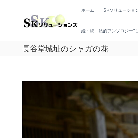
コ
ン
S
ホーム
SKソリューショ
地
テ
K
域
ン
共
ソ
ツ
創
続・続 私的アンソロジー”
リ
へ
の
ュ
ス
コ
ー
長谷堂城址のシャガの花
キ
ン
シ
ッ
セ
プ
ョ
プ
ン
タ
ー
ズ
（
ソ
リ
ュ
ー
シ
ョ
ン
・