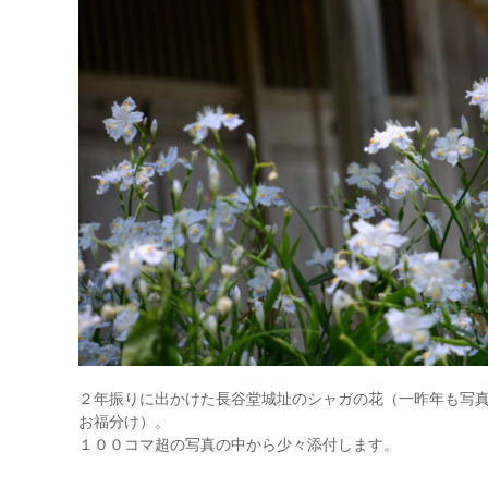
コ
ラ
ボ
レ
ー
タ
ー
）
を
め
ざ
し
て
２年振りに出かけた長谷堂城址のシャガの花（一昨年も写真を
お福分け）。
１００コマ超の写真の中から少々添付します。