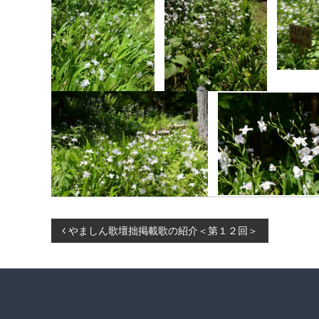
投
やましん歌壇拙掲載歌の紹介＜第１２回＞
稿
ナ