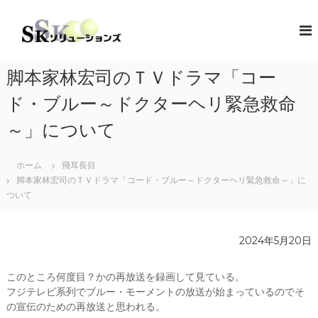
コ
ン
S
地
域
テ
K
共
ン
ソ
創
ツ
リ
の
脚本家林宏司のＴＶドラマ「コー
へ
コ
ュ
ス
ン
ド・ブルー～ドクターヘリ緊急救命
ー
キ
セ
シ
プ
ッ
～」について
タ
プ
ョ
ー
ン
（
ホーム
飛耳長目
ズ
ソ
脚本家林宏司のＴＶドラマ「コード・ブルー～ドクターヘリ緊急救命～」に
リ
ついて
ュ
ー
シ
ョ
2024年5月20日
ン
・
このところ何度目？かの再放送を録画して見ている。
コ
ラ
フジテレビ系列でブルー・モーメントの放送が始まっているのでそ
ボ
の宣伝のための再放送と思われる。
レ