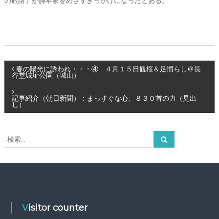
の旅路」が脚本家をめざすきっかけになったとある。
投
春の陽光に誘われ・・・④ ４月１５日観桜＆足慣らし＠長
谷堂城址公園（城山）
稿
記事紹介（朝日新聞）：まっすぐな心、８３０首の力（見出
し）
ナ
ビ
検
検
索
索
ゲ
対
象
:
ー
シ
Visitor counter