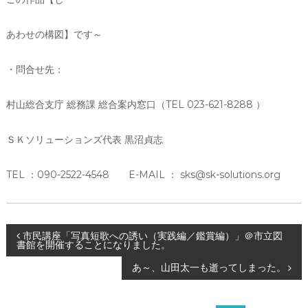
あわせの構図】です～
・問合せ先：
村山総合支庁 総務課 総合案内窓口（TEL 023-621-8288 ）
ＳＫソリューションズ代表 黒沼貞志
TEL ：090-2522-4548 E-MAIL ： sks@sk-solutions.org
投
市民講座「写真短歌への誘い（実践編／鑑賞編）」＠市立図
書館を開催することになりました。
稿
あ～、山田太一も逝ってしまった。
ナ