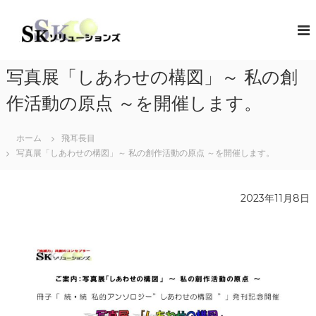
コ
ン
S
地
域
テ
K
共
ン
ソ
創
ツ
リ
の
写真展「しあわせの構図」～ 私の創
へ
コ
ュ
ス
ン
作活動の原点 ～を開催します。
ー
キ
セ
シ
プ
ッ
タ
ホーム
飛耳長目
プ
ョ
ー
写真展「しあわせの構図」～ 私の創作活動の原点 ～を開催します。
ン
（
ズ
ソ
リ
2023年11月8日
ュ
ー
シ
ョ
ン
・
コ
ラ
ボ
レ