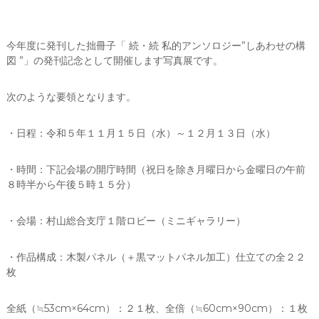
今年度に発刊した拙冊子「 続・続 私的アンソロジー”しあわせの構
図 ”」の発刊記念として開催します写真展です。
次のような要領となります。
・日程：令和５年１１月１５日（水）～１２月１３日（水）
・時間：下記会場の開庁時間（祝日を除き月曜日から金曜日の午前
８時半から午後５時１５分）
・会場：村山総合支庁１階ロビー（ミニギャラリー）
・作品構成：木製パネル（＋黒マットパネル加工）仕立ての全２２
枚
全紙（≒53cm×64cm）：２１枚、全倍（≒60cm×90cm）：１枚