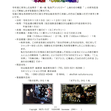
ー
タ
ー
）
を
め
ざ
し
て