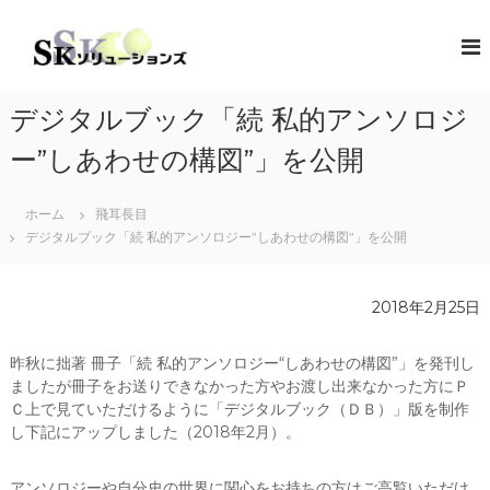
コ
ン
S
地
域
テ
K
共
ン
ソ
創
ツ
リ
の
デジタルブック「続 私的アンソロジ
へ
コ
ュ
ス
ン
ー”しあわせの構図”」を公開
ー
キ
セ
シ
プ
ッ
タ
ホーム
飛耳長目
プ
ョ
ー
デジタルブック「続 私的アンソロジー”しあわせの構図”」を公開
ン
（
ズ
ソ
リ
2018年2月25日
ュ
ー
シ
昨秋に拙著 冊子「続 私的アンソロジー“しあわせの構図”」を発刊し
ョ
ましたが冊子をお送りできなかった方やお渡し出来なかった方にＰ
ン
・
Ｃ上で見ていただけるように「デジタルブック（ＤＢ）」版を制作
コ
し下記にアップしました（2018年2月）。
ラ
ボ
レ
アンソロジーや自分史の世界に関心をお持ちの方はご高覧いただけ