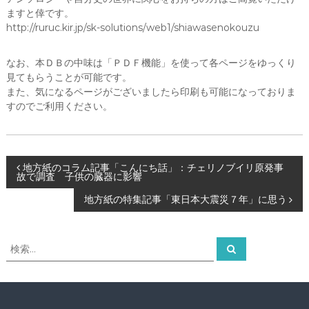
ー
ますと倖です。
タ
http://ruruc.kir.jp/sk-solutions/web1/shiawasenokouzu
ー
）
を
なお、本ＤＢの中味は「ＰＤＦ機能」を使って各ページをゆっくり
め
見てもらうことが可能です。
ざ
また、気になるページがございましたら印刷も可能になっておりま
し
すのでご利用ください。
て
投
地方紙のコラム記事「こんにち話」：チェリノブイリ原発事
故で調査 子供の臓器に影響
稿
地方紙の特集記事「東日本大震災７年」に思う
ナ
検
検
索
ビ
索
対
象
ゲ
: