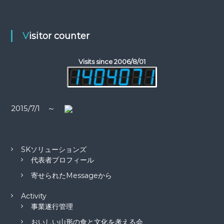
ビ
:
ゲ
Visitor counter
ー
Visits since 2006/8/01
シ
ョ
2015/7/1 ～
ン
SKソリューションズ
代表者プロフィール
寄せられたMessageから
Activity
事業遂行管理
おいしい山形の食と文化を考える会