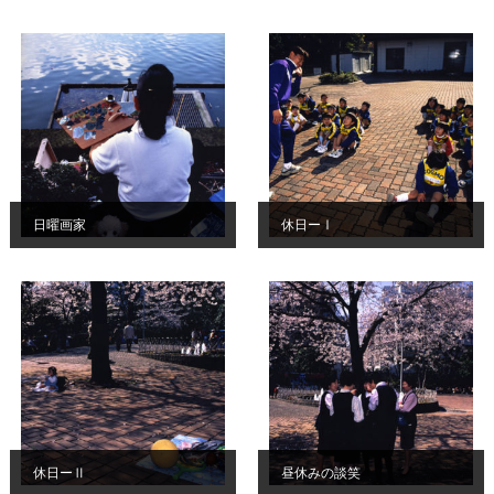
日曜画家
休日ーⅠ
休日ーⅡ
昼休みの談笑