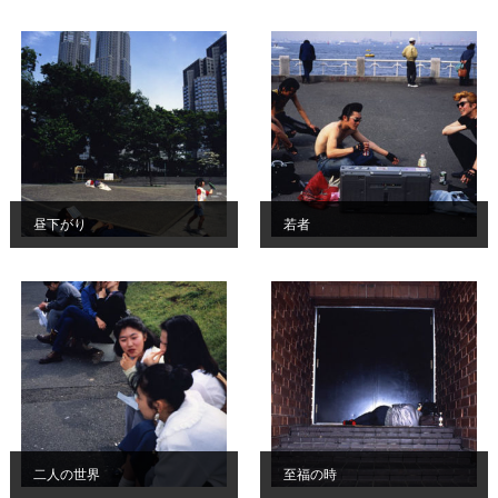
ー
タ
ー
）
を
め
ざ
し
て
昼下がり
若者
二人の世界
至福の時