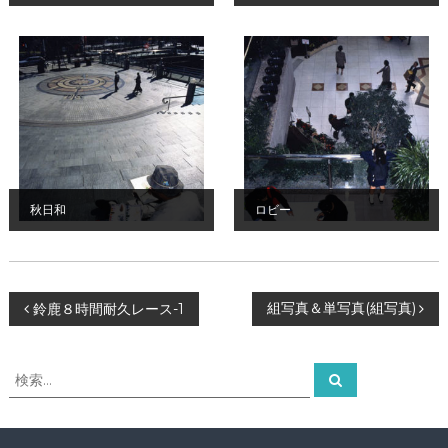
秋日和
ロビー
投
組写真＆単写真(組写真)
鈴鹿８時間耐久レース-1
稿
検
検
索
索
ナ
対
象