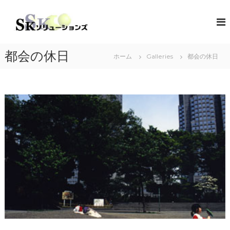
コ
ン
S
地
域
テ
K
共
ン
ソ
創
ツ
リ
の
都会の休日
ホーム
Galleries
都会の休日
へ
コ
ュ
ス
ン
ー
キ
セ
シ
プ
ッ
タ
プ
ョ
ー
ン
（
ズ
ソ
リ
ュ
ー
シ
ョ
ン
・
コ
ラ
ボ
レ