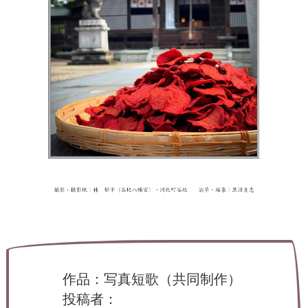
ー
タ
ー
）
を
め
ざ
し
て
作品：写真短歌（共同制作）
投稿者：