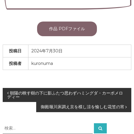
作品 PDFファイル
投稿日
2024年7月30日
投稿者
kuronuma
投
朝陽の映す樹の下に影ふたつ思わずハミングダ・カーポメロ
ディー
稿
御殿堰川床調え京を模し涼を愉しむ花笠の宵
ナ
検
検
索
索