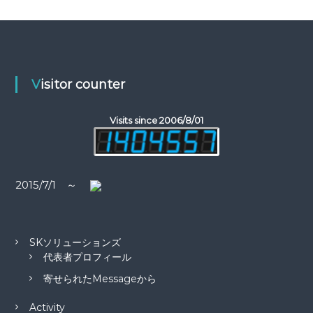
ビ
対
象
ゲ
:
ー
Visitor counter
シ
ョ
Visits since 2006/8/01
ン
2015/7/1 ～
SKソリューションズ
代表者プロフィール
寄せられたMessageから
Activity