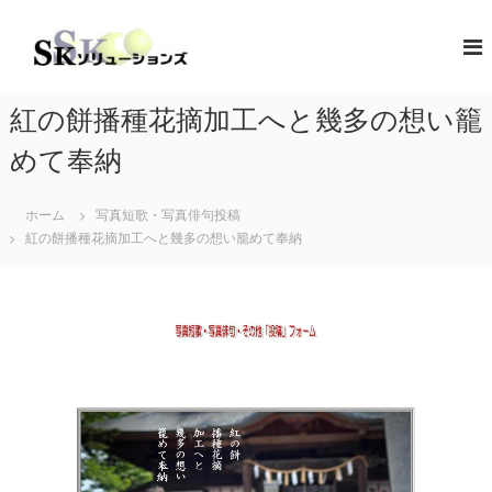
コ
ン
S
地
域
テ
K
共
ン
ソ
創
ツ
リ
の
紅の餅播種花摘加工へと幾多の想い籠
へ
コ
ュ
ス
ン
めて奉納
ー
キ
セ
シ
プ
ッ
タ
ホーム
写真短歌・写真俳句投稿
プ
ョ
ー
紅の餅播種花摘加工へと幾多の想い籠めて奉納
ン
（
ズ
ソ
リ
ュ
ー
シ
ョ
ン
・
コ
ラ
ボ
レ