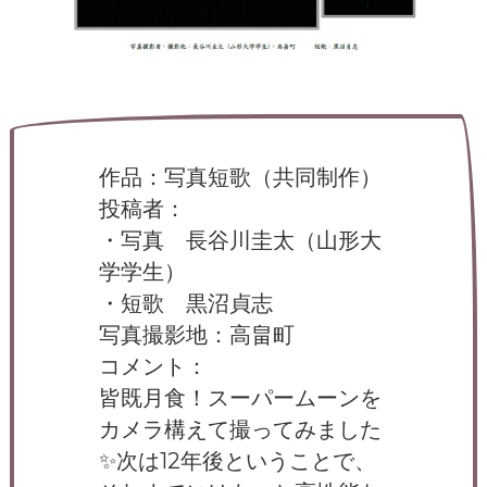
ー
タ
ー
）
を
め
ざ
し
て
作品：写真短歌（共同制作）
投稿者：
・写真 長谷川圭太（山形大
学学生）
・短歌 黒沼貞志
写真撮影地：高畠町
コメント：
皆既月食！スーパームーンを
カメラ構えて撮ってみました
✨次は12年後ということで、