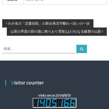
投
わが友の「読書短歌」の新企画活字離れへ抗いの一歩
山里の早苗の田の面に映りおり雪斑(はだれ)なる飯豊の山影
稿
ナ
検
検
索
索
ビ
対
象
ゲ
:
ー
Visitor counter
シ
Visits since 2006/8/01
ョ