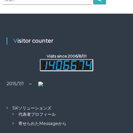
索
索
ビ
対
象
ゲ
:
ー
Visitor counter
シ
Visits since 2006/8/01
ョ
ン
2015/7/1 ～
SKソリューションズ
代表者プロフィール
寄せられたMessageから