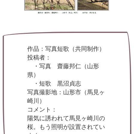
ー
タ
ー
）
を
め
ざ
し
て
作品：写真短歌（共同制作）
投稿者：
・写真 齋藤邦仁（山形
県）
・短歌 黒沼貞志
写真撮影地：山形市（馬見ヶ
崎川）
コメント：
陽気に誘われて馬見ヶ崎川の
桜。もう照明が設置されてい