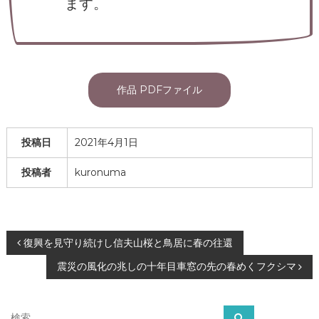
ます。
作品 PDFファイル
投稿日
2021年4月1日
投稿者
kuronuma
投
復興を見守り続けし信夫山桜と鳥居に春の往還
震災の風化の兆しの十年目車窓の先の春めくフクシマ
稿
ナ
検
検