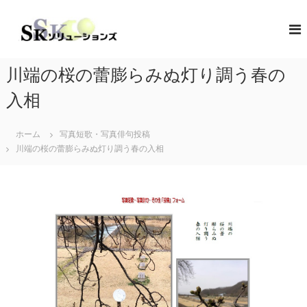
コ
ン
S
地
域
テ
K
共
ン
ソ
創
ツ
リ
の
川端の桜の蕾膨らみぬ灯り調う春の
へ
コ
ュ
ス
ン
入相
ー
キ
セ
シ
プ
ッ
タ
ホーム
写真短歌・写真俳句投稿
プ
ョ
ー
川端の桜の蕾膨らみぬ灯り調う春の入相
ン
（
ズ
ソ
リ
ュ
ー
シ
ョ
ン
・
コ
ラ
ボ
レ