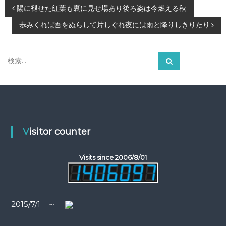
投
陽に褪せた紅葉も裏に見せ場あり後ろ姿は今燃える秋
歩みくれば吾をぬらして片しぐれ夜には雨と降りしきりたり
稿
ナ
検
検
索
索
ビ
対
象
ゲ
:
ー
Visitor counter
シ
Visits since 2006/8/01
ョ
ン
2015/7/1 ～