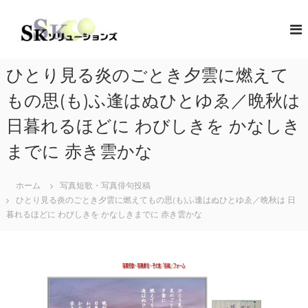
コ
ン
S
地
域
テ
K
共
ン
ソ
創
ツ
リ
の
ひとり見る炎のごとき夕雲に燃えて
へ
コ
ュ
ス
ン
もの思(も)ふ逢はぬひとゆゑ／晩秋は
ー
キ
セ
シ
プ
ッ
日暮れるほどに わびしきを かなしき
タ
プ
ョ
ー
までに 赤き雲かな
ン
（
ズ
ソ
リ
ホーム
写真短歌・写真俳句投稿
ュ
ひとり見る炎のごとき夕雲に燃えてもの思(も)ふ逢はぬひとゆゑ／晩秋は 日
ー
暮れるほどに わびしきを かなしきまでに 赤き雲かな
シ
ョ
ン
・
コ
ラ
ボ
レ