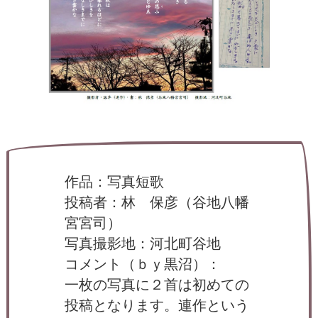
ー
タ
ー
）
を
め
ざ
し
て
作品：写真短歌
投稿者：林 保彦（谷地八幡
宮宮司）
写真撮影地：河北町谷地
コメント（ｂｙ黒沼）：
一枚の写真に２首は初めての
投稿となります。連作という