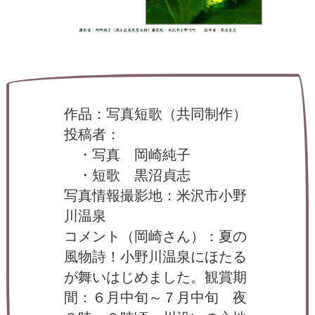
ー
タ
ー
）
を
め
ざ
し
て
作品：写真短歌（共同制作）
投稿者：
・写真 岡崎純子
・短歌 黒沼貞志
写真情報撮影地：米沢市小野
川温泉
コメント（岡崎さん）：夏の
風物詩！小野川温泉にほたる
が舞いはじめました。観賞期
間：６月中旬～７月中旬 夜