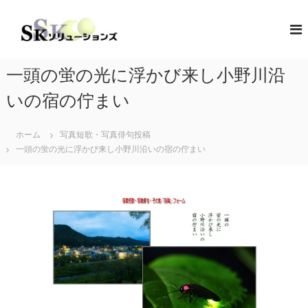
コ
ン
S
地
域
テ
K
共
ン
ソ
創
ツ
リ
の
一頭の蛍の光に浮かび来し小野川沿
へ
コ
ュ
ス
ン
いの宿の佇まい
ー
キ
セ
シ
プ
ッ
タ
ホーム
写真短歌・写真俳句投稿
プ
ョ
ー
一頭の蛍の光に浮かび来し小野川沿いの宿の佇まい
ン
（
ズ
ソ
リ
ュ
ー
シ
ョ
ン
・
コ
ラ
ボ
レ