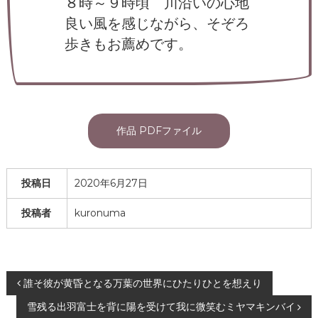
８時～９時頃 川沿いの心地
良い風を感じながら、そぞろ
歩きもお薦めです。
作品 PDFファイル
投稿日
2020年6月27日
投稿者
kuronuma
投
誰そ彼が黄昏となる万葉の世界にひたりひとを想えり
雪残る出羽富士を背に陽を受けて我に微笑むミヤマキンバイ