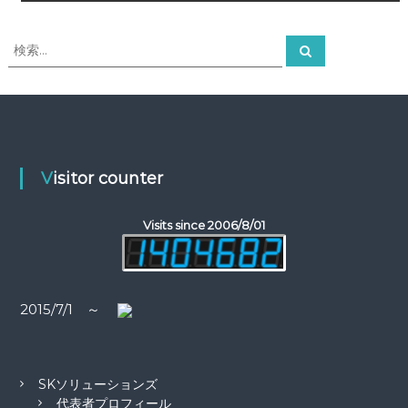
稿
ナ
検
検
索
索
ビ
対
象
ゲ
:
ー
Visitor counter
シ
Visits since 2006/8/01
ョ
ン
2015/7/1 ～
SKソリューションズ
代表者プロフィール