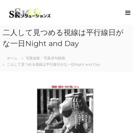
コ
ン
S
地
域
テ
K
共
ン
ソ
創
ツ
リ
の
二人して見つめる視線は平行線日が
へ
コ
ュ
ス
ン
な一日Night and Day
ー
キ
セ
シ
プ
ッ
タ
ホーム
写真短歌・写真俳句投稿
プ
ョ
ー
二人して見つめる視線は平行線日がな一日Night and Day
ン
（
ズ
ソ
リ
ュ
ー
シ
ョ
ン
・
コ
ラ
ボ
レ