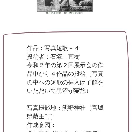
ー
タ
ー
）
を
め
ざ
し
て
作品：写真短歌－４
投稿者：石塚 直樹
令和２年の第２回展示会の作
品中から４作品の投稿（写真
の中への短歌の挿入は了解を
いただいて黒沼が実施）
写真撮影地：熊野神社（宮城
県蔵王町）
作成意図：