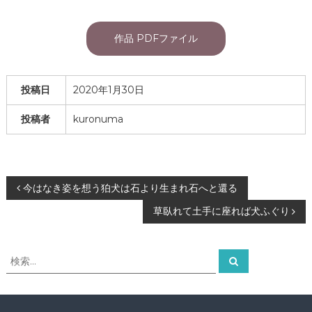
作品 PDFファイル
投稿日
2020年1月30日
投稿者
kuronuma
投
今はなき姿を想う狛犬は石より生まれ石へと還る
草臥れて土手に座れば犬ふぐり
稿
ナ
検
検
索
索
ビ
対
象