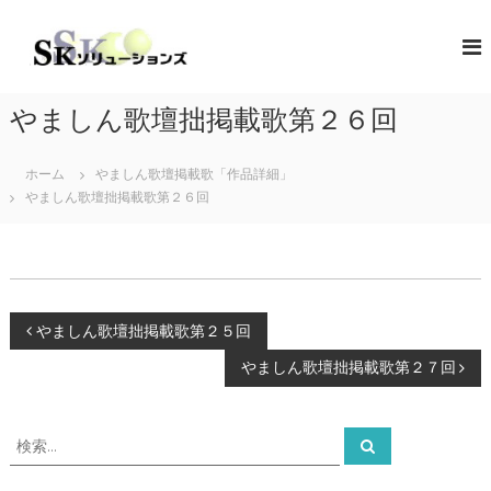
コ
ン
S
地
域
テ
K
共
ン
ソ
創
ツ
リ
の
やましん歌壇拙掲載歌第２６回
へ
コ
ュ
ス
ン
ー
キ
セ
ホーム
やましん歌壇掲載歌「作品詳細」
シ
プ
ッ
やましん歌壇拙掲載歌第２６回
タ
プ
ョ
ー
ン
（
ズ
ソ
リ
ュ
投
ー
やましん歌壇拙掲載歌第２５回
シ
やましん歌壇拙掲載歌第２７回
ョ
稿
ン
・
ナ
コ
検
検
ラ
索
索
ボ
ビ
対
レ