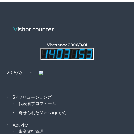
象
ー
ゲ
タ
:
ー
）
ー
を
Visitor counter
め
シ
ざ
し
Visits since 2006/8/01
て
ョ
ン
2015/7/1 ～
SKソリューションズ
代表者プロフィール
寄せられたMessageから
Activity
事業遂行管理