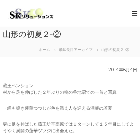
コ
ン
S
地
域
テ
K
共
ン
ソ
創
ツ
リ
の
山形の初夏２-②
へ
コ
ュ
ス
ン
ー
キ
セ
ホーム
飛耳長目アーカイブ
山形の初夏２-②
シ
プ
ッ
タ
プ
ョ
ー
ン
2014年6月4日
（
ズ
ソ
リ
蔵王ペンション
ュ
村から足を伸ばした２年ぶりの鴫の谷地沼での一首と写真
ー
シ
ョ
・蝉も鳴き蓮華つつじが色を添え人を迎える湖畔の若夏
ン
・
コ
更に足を伸ばした蔵王坊平高原ではＵターンして１５年目にしてよ
ラ
うやく満開の蓮華ツツジに出会えた。
ボ
レ