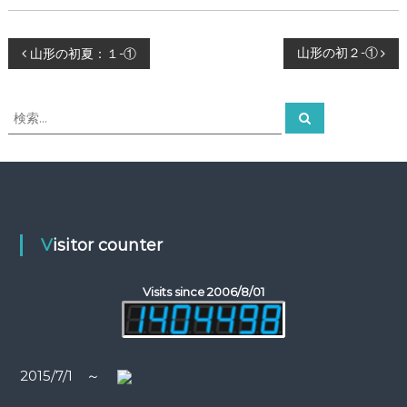
ー
タ
ー
投
山形の初２-①
山形の初夏：１-①
）
を
稿
め
検
ざ
検
し
索
索
ナ
て
対
象
ビ
:
ゲ
Visitor counter
ー
Visits since 2006/8/01
シ
ョ
2015/7/1 ～
ン