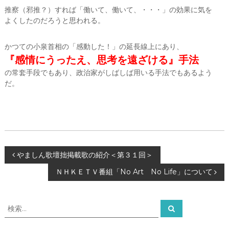
ー
推察（邪推？）すれば「働いて、働いて、・・・」の効果に気を
タ
よくしたのだろうと思われる。
ー
）
を
かつての小泉首相の「感動した！」の延長線上にあり、
め
『感情にうったえ、思考を遠ざける』手法
ざ
し
の常套手段でもあり、政治家がしばしば用いる手法でもあるよう
て
だ。
投
やましん歌壇拙掲載歌の紹介＜第３１回＞
ＮＨＫＥＴＶ番組「No Art No Life」について
稿
ナ
検
検
索
索
ビ
対