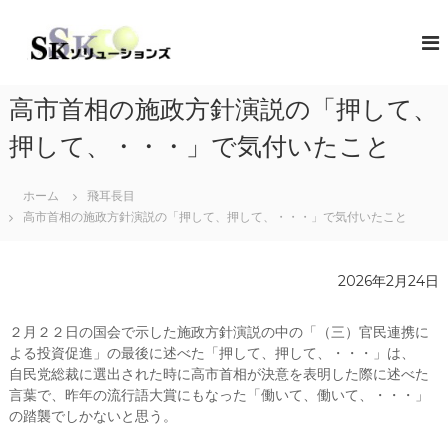
コ
ン
S
地
域
テ
K
共
ン
ソ
創
ツ
リ
の
高市首相の施政方針演説の「押して、
へ
コ
ュ
ス
ン
押して、・・・」で気付いたこと
ー
キ
セ
シ
プ
ッ
タ
ホーム
飛耳長目
プ
ョ
ー
高市首相の施政方針演説の「押して、押して、・・・」で気付いたこと
ン
（
ズ
ソ
リ
2026年2月24日
ュ
ー
シ
２月２２日の国会で示した施政方針演説の中の「（三）官民連携に
ョ
よる投資促進」の最後に述べた「押して、押して、・・・」は、
ン
・
自民党総裁に選出された時に高市首相が決意を表明した際に述べた
コ
言葉で、昨年の流行語大賞にもなった「働いて、働いて、・・・」
ラ
の踏襲でしかないと思う。
ボ
レ