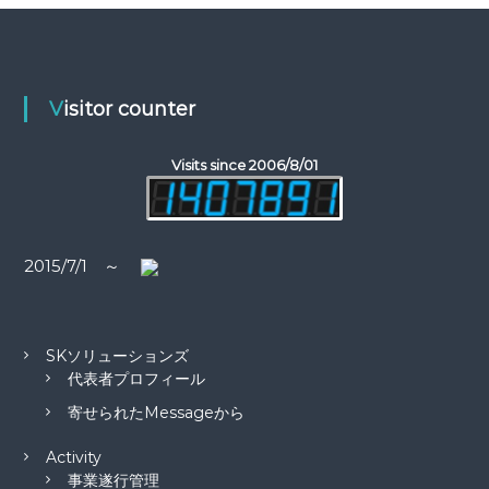
象
ゲ
:
ー
Visitor counter
シ
Visits since 2006/8/01
ョ
ン
2015/7/1 ～
SKソリューションズ
代表者プロフィール
寄せられたMessageから
Activity
事業遂行管理