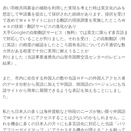
赤い羽根共同募金の補助を利用した実現を考えた時は英文化のみを
想定して申請書を提出して採択された経緯があります。採択を受け
て改めてＷｅｂサイトにおける翻訳の現状調査を実施したところＷ
ｅｂの技術・翻訳サービスの進化があり
大手Googleの自動翻訳サービス（無料）では英文に限らず多言語ま
で対応していることが判りました。それを受け、この自動翻訳（特
に英語）の精度の確認をしたところ固有名詞についての不適切な数
カ所がある程度で十分に実用に耐えうることが
判りました（当該事業連携先の山形市国際交流センターのレビュー
結果）。
また、市内に在住する外国人の数や当該ＨＰへの外国人アクセス者
のデータ分析から英語に加えて中国語、韓国語のバージョンにも当
該サイトから簡単に展開できるような表記を加えることにしまし
た。
私たち日本人の多くは海外渡航など特段のニーズが無い限り外国語
でＷｅｂサイトにアクセスすることは少ないのかもしれません。こ
れを機会に多くの日本人の方々にも多言語化に対応した当該「バリ
アフリーガイドマップ」にアクセスする機会が増えることを願って