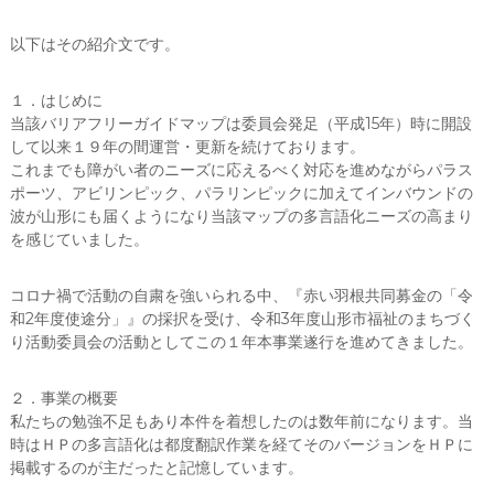
ー
タ
以下はその紹介文です。
ー
）
を
１．はじめに
め
当該バリアフリーガイドマップは委員会発足（平成15年）時に開設
ざ
して以来１９年の間運営・更新を続けております。
し
これまでも障がい者のニーズに応えるべく対応を進めながらパラス
て
ポーツ、アビリンピック、パラリンピックに加えてインバウンドの
波が山形にも届くようになり当該マップの多言語化ニーズの高まり
を感じていました。
コロナ禍で活動の自粛を強いられる中、『赤い羽根共同募金の「令
和2年度使途分」』の採択を受け、令和3年度山形市福祉のまちづく
り活動委員会の活動としてこの１年本事業遂行を進めてきました。
２．事業の概要
私たちの勉強不足もあり本件を着想したのは数年前になります。当
時はＨＰの多言語化は都度翻訳作業を経てそのバージョンをＨＰに
掲載するのが主だったと記憶しています。