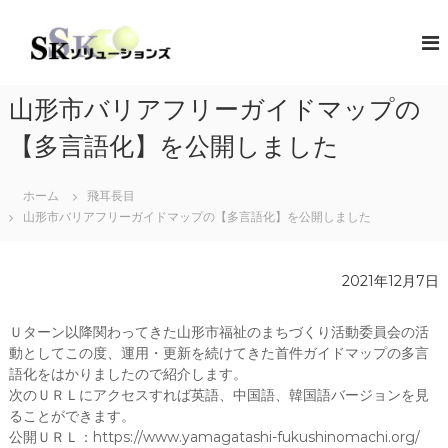
コ
ン
S
地
域
テ
K
共
ン
ソ
創
ツ
リ
の
山形市バリアフリーガイドマップの
へ
コ
ュ
ス
ン
【多言語化】を公開しました
ー
キ
セ
シ
プ
ッ
タ
ホーム
飛耳長目
プ
ョ
ー
山形市バリアフリーガイドマップの【多言語化】を公開しました
ン
（
ズ
ソ
リ
2021年12月7日
ュ
ー
シ
Ｕターン以降関わってきた山形市福祉のまちづくり活動委員会の活
ョ
動としてこの度、運用・更新を続けてきた首件ガイドマップの多言
ン
・
語化をはかりましたので紹介します。
コ
次のＵＲＬにアクセスすれば英語、中国語、韓国語バージョンを見
ラ
ることができます。
ボ
公開ＵＲＬ：https://www.yamagatashi-fukushinomachi.org/
レ