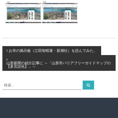
投
お寺の掲示板（江田智昭著・新潮社）を読んでみた。
稿
山形新聞の紹介記事に ～「山形市バリアフリーガイドマップの
【多言語化】」～
ナ
検
検
ビ
索
索
対
ゲ
象
:
ー