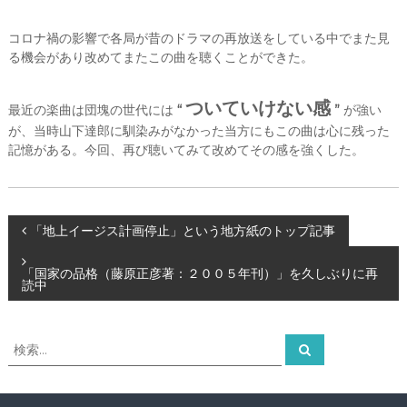
ー
タ
コロナ禍の影響で各局が昔のドラマの再放送をしている中でまた見
ー
る機会があり改めてまたこの曲を聴くことができた。
）
を
め
ついていけない感
最近の楽曲は団塊の世代には
“
”
が強い
ざ
し
が、当時山下達郎に馴染みがなかった当方にもこの曲は心に残った
て
記憶がある。今回、再び聴いてみて改めてその感を強くした。
投
「地上イージス計画停止」という地方紙のトップ記事
稿
「国家の品格（藤原正彦著：２００５年刊）」を久しぶりに再
読中
ナ
検
検
ビ
索
索
対
ゲ
象