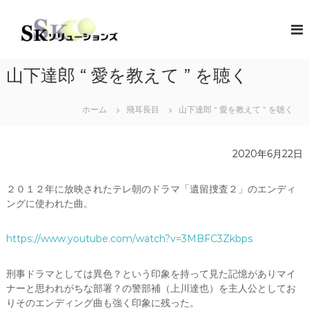
コ
ン
S
地
域
テ
K
共
ン
ソ
創
ツ
リ
の
山下達郎 “ 愛を教えて ” を聴く
へ
コ
ュ
ス
ン
ー
キ
セ
ホーム
飛耳長目
山下達郎 “ 愛を教えて ” を聴く
シ
プ
ッ
タ
プ
ョ
ー
ン
2020年6月22日
（
ズ
ソ
リ
２０１２年に放映されたテレ朝のドラマ「遺留捜査２」のエンディ
ュ
ングに使われた曲。
ー
シ
ョ
https://www.youtube.com/watch?v=3MBFC3Zkbps
ン
・
コ
刑事ドラマとしては異色？という印象を持って見た記憶がありマイ
ラ
ナーと思われがちな部署？の警部補（上川達也）を主人公としてお
ボ
りそのエンディング曲も強く印象に残った。
レ