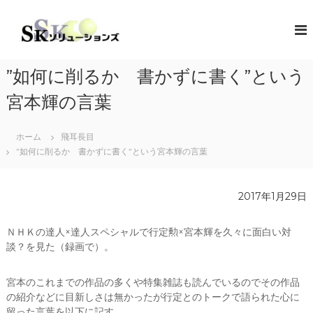
コ
ン
S
地
域
テ
K
共
ン
ソ
創
ツ
リ
の
”如何に削るか 書かずに書く”という
へ
コ
ュ
ス
ン
宮本輝の言葉
ー
キ
セ
シ
プ
ッ
タ
ホーム
飛耳長目
プ
ョ
ー
”如何に削るか 書かずに書く”という宮本輝の言葉
ン
（
ズ
ソ
リ
2017年1月29日
ュ
ー
シ
ＮＨＫの達人×達人スペシャルで行定勲×宮本輝を久々に面白い対
ョ
談？を見た（録画で）。
ン
・
コ
宮本のこれまでの作品の多くや特集雑誌も読んでいるのでその作品
ラ
の紹介などに目新しさは無かったが行定とのトークで語られた心に
ボ
レ
留った言葉を以下に記す。