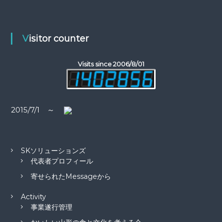
ゲ
:
ー
Visitor counter
シ
Visits since 2006/8/01
ョ
ン
2015/7/1 ～
SKソリューションズ
代表者プロフィール
寄せられたMessageから
Activity
事業遂行管理