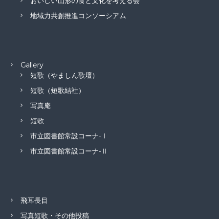
おいしい山形の食と文化を考える会
地域力共創推進コンソーシアム
Gallery
短歌（やましん歌壇）
短歌（短歌結社）
写真庵
短歌
市立図書館常設コーナ-Ⅰ
市立図書館常設コーナ-Ⅱ
飛耳長目
写真短歌・その他投稿