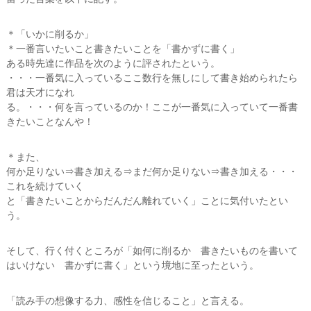
ー
タ
＊「いかに削るか」
ー
）
＊一番言いたいこと書きたいことを「書かずに書く」
を
ある時先達に作品を次のように評されたという。
め
・・・一番気に入っているここ数行を無しにして書き始められたら
ざ
君は天才になれ
し
る。・・・何を言っているのか！ここが一番気に入っていて一番書
て
きたいことなんや！
＊また、
何か足りない⇒書き加える⇒まだ何か足りない⇒書き加える・・・
これを続けていく
と「書きたいことからだんだん離れていく」ことに気付いたとい
う。
そして、行く付くところが「如何に削るか 書きたいものを書いて
はいけない 書かずに書く」という境地に至ったという。
「読み手の想像する力、感性を信じること」と言える。