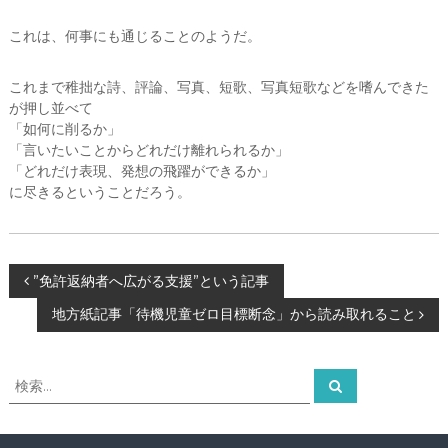
これは、何事にも通じることのようだ。
これまで稚拙な詩、評論、写真、短歌、写真短歌などを嗜んできた
が押し並べて
「如何に削るか」
「言いたいことからどれだけ離れられるか」
「どれだけ表現、発想の飛躍ができるか」
に尽きるということだろう。
投
”免許返納者へ広がる支援”という記事
地方紙記事「待機児童ゼロ目標断念」から読み取れること
稿
ナ
検
検
索
索
ビ
対
象