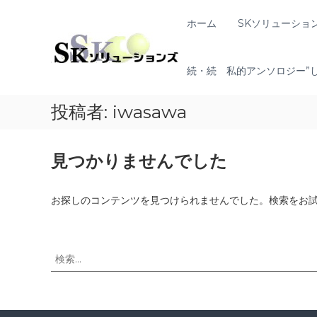
コ
ン
S
ホーム
SKソリューショ
地
テ
K
域
ン
共
ソ
ツ
創
続・続 私的アンソロジー”
リ
へ
の
ュ
ス
コ
ー
投稿者:
iwasawa
キ
ン
シ
ッ
セ
プ
ョ
プ
見つかりませんでした
ン
タ
ー
ズ
（
お探しのコンテンツを見つけられませんでした。検索をお
ソ
リ
ュ
検
ー
索
シ
対
ョ
象
ン
:
・