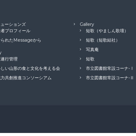
リューションズ
Gallery
表者プロフィール
短歌（やましん歌壇）
られたMessageから
短歌（短歌結社）
写真庵
y
業遂行管理
短歌
いしい山形の食と文化を考える会
市立図書館常設コーナ-Ⅰ
域力共創推進コンソーシアム
市立図書館常設コーナ-Ⅱ