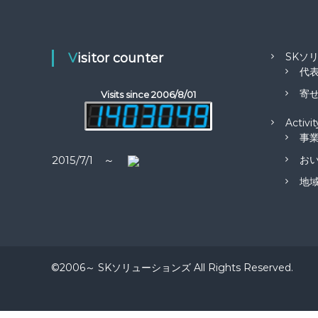
コ
ラ
ボ
レ
Visitor counter
SKソ
ー
代
タ
寄せ
ー
Visits since 2006/8/01
）
Activit
を
事
め
ざ
お
2015/7/1 ～
し
地
て
©2006～ SKソリューションズ All Rights Reserved.