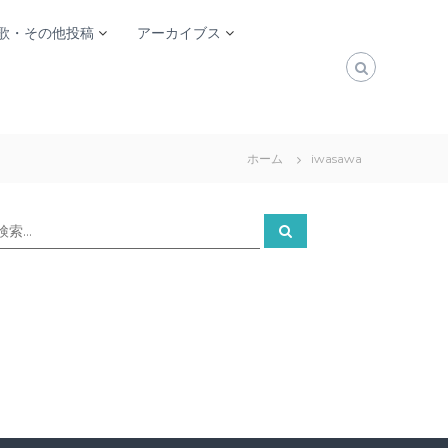
歌・その他投稿
アーカイブス
ホーム
iwasawa
検
検
索
索
対
象