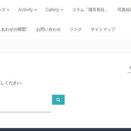
ンズ
Activity
Gallery
コラム「飛耳長目」
写真短
しあわせの構図”
お問い合わせ
リンク
サイトマップ
試しください。
:
検
索