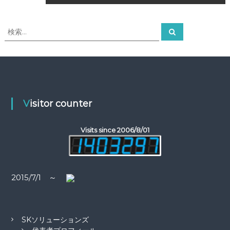
稿
ナ
検
検
索
索
ビ
対
象
ゲ
:
ー
Visitor counter
シ
Visits since 2006/8/01
ョ
ン
2015/7/1 ～
SKソリューションズ