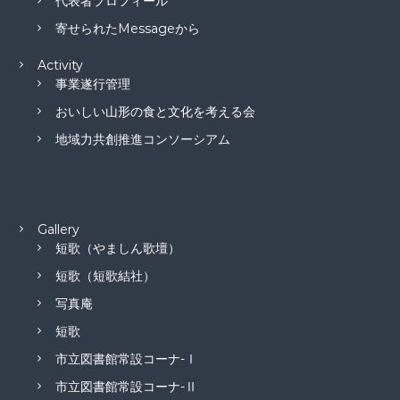
代表者プロフィール
寄せられたMessageから
Activity
事業遂行管理
おいしい山形の食と文化を考える会
地域力共創推進コンソーシアム
Gallery
短歌（やましん歌壇）
短歌（短歌結社）
写真庵
短歌
市立図書館常設コーナ-Ⅰ
市立図書館常設コーナ-Ⅱ