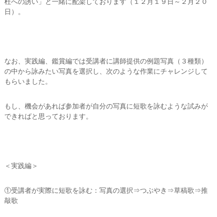
杜への誘い」と一緒に配架しております（１２月１９日～２月２０
日）。
なお、実践編、鑑賞編では受講者に講師提供の例題写真（３種類）
の中から詠みたい写真を選択し、次のような作業にチャレンジして
もらいました。
もし、機会があれば参加者が自分の写真に短歌を詠むような試みが
できればと思っております。
＜実践編＞
①受講者が実際に短歌を詠む：写真の選択⇒つぶやき⇒草稿歌⇒推
敲歌