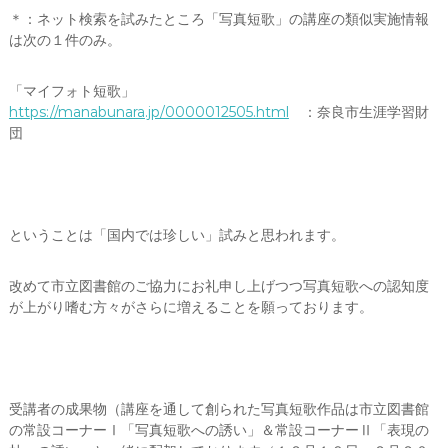
ー
＊：ネット検索を試みたところ「写真短歌」の講座の類似実施情報
タ
は次の１件のみ。
ー
）
を
「マイフォト短歌」
め
https://manabunara.jp/0000012505.html
：奈良市生涯学習財
ざ
団
し
て
ということは「国内では珍しい」試みと思われます。
改めて市立図書館のご協力にお礼申し上げつつ写真短歌への認知度
が上がり嗜む方々がさらに増えることを願っております。
受講者の成果物（講座を通して創られた写真短歌作品は市立図書館
の常設コーナーⅠ「写真短歌への誘い」＆常設コーナーⅡ「表現の