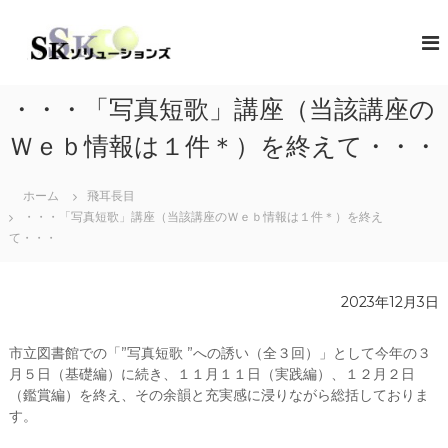
コ
ン
S
地
域
テ
K
共
ン
ソ
創
ツ
リ
の
・・・「写真短歌」講座（当該講座の
へ
コ
ュ
ス
ン
Ｗｅｂ情報は１件＊）を終えて・・・
ー
キ
セ
シ
プ
ッ
タ
ホーム
飛耳長目
プ
ョ
ー
・・・「写真短歌」講座（当該講座のＷｅｂ情報は１件＊）を終え
ン
（
て・・・
ズ
ソ
リ
ュ
ー
2023年12月3日
シ
ョ
市立図書館での「”写真短歌 ”への誘い（全３回）」として今年の３
ン
・
月５日（基礎編）に続き、１１月１１日（実践編）、１２月２日
コ
（鑑賞編）を終え、その余韻と充実感に浸りながら総括しておりま
ラ
す。
ボ
レ